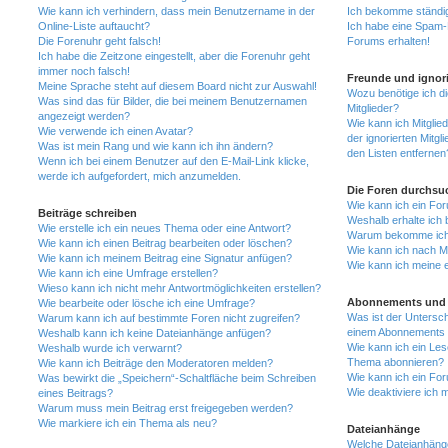
Wie kann ich verhindern, dass mein Benutzername in der
Ich bekomme ständig
Online-Liste auftaucht?
Ich habe eine Spam-E
Die Forenuhr geht falsch!
Forums erhalten!
Ich habe die Zeitzone eingestellt, aber die Forenuhr geht
immer noch falsch!
Freunde und ignori
Meine Sprache steht auf diesem Board nicht zur Auswahl!
Wozu benötige ich di
Was sind das für Bilder, die bei meinem Benutzernamen
Mitglieder?
angezeigt werden?
Wie kann ich Mitglied
Wie verwende ich einen Avatar?
der ignorierten Mitg
Was ist mein Rang und wie kann ich ihn ändern?
den Listen entfernen
Wenn ich bei einem Benutzer auf den E-Mail-Link klicke,
werde ich aufgefordert, mich anzumelden.
Die Foren durchsu
Wie kann ich ein Fo
Beiträge schreiben
Weshalb erhalte ich 
Wie erstelle ich ein neues Thema oder eine Antwort?
Warum bekomme ich b
Wie kann ich einen Beitrag bearbeiten oder löschen?
Wie kann ich nach M
Wie kann ich meinem Beitrag eine Signatur anfügen?
Wie kann ich meine 
Wie kann ich eine Umfrage erstellen?
Wieso kann ich nicht mehr Antwortmöglichkeiten erstellen?
Abonnements und 
Wie bearbeite oder lösche ich eine Umfrage?
Was ist der Untersc
Warum kann ich auf bestimmte Foren nicht zugreifen?
einem Abonnements 
Weshalb kann ich keine Dateianhänge anfügen?
Wie kann ich ein Les
Weshalb wurde ich verwarnt?
Thema abonnieren?
Wie kann ich Beiträge den Moderatoren melden?
Wie kann ich ein Fo
Was bewirkt die „Speichern“-Schaltfläche beim Schreiben
Wie deaktiviere ich
eines Beitrags?
Warum muss mein Beitrag erst freigegeben werden?
Wie markiere ich ein Thema als neu?
Dateianhänge
Welche Dateianhänge