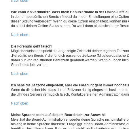
Nach oben
Wie kann ich verhindern, dass mein Benutzername in der Online-Liste a
In deinem persönlichen Bereich findest du in den Einstellungen eine Opti
dieser Sitzung verbergen“. Wenn du diese Option einschaltest, können nur
du selbst deinen Online-Status sehen. Du wirst dann als unsichtbarer Besuc
Nach oben
Die Forenuhr geht falsch!
Möglicherweise entspricht die angezeigte Zeit nicht deiner eigenen Zeitzone.
„Persönlichen Bereich“ die für dich passende Zeitzone (Mitteleuropäische Zei
dabei nur von registrierten Benutzern geändert werden. Wenn du noch nicht reg
Grund, dies jetzt zu tun.
Nach oben
Ich habe die Zeitzone eingestellt, aber die Forenuhr geht immer noch fal
Wenn du dir sicher bist, dass du die Zeitzone richtig eingestellt hast und die 
die Uhr des Servers vermutlich falsch. Kontaktiere einen Administrator, da
Nach oben
Meine Sprache steht auf diesem Board nicht zur Auswahl!
Meist hat die Board-Administration entweder deine Sprache nicht installier
bislang in deine Sprache übersetzt. Frage ggf. einen Board-Administrator, 
benötigst, installieren kann. Falls es noch nicht existiert, würden wir uns f