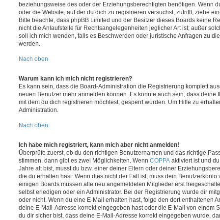
beziehungsweise des oder der Erziehungsberechtigten benötigen. Wenn du di
oder die Website, auf der du dich zu registrieren versuchst, zutrifft, ziehe e
Bitte beachte, dass phpBB Limited und der Besitzer dieses Boards keine 
nicht die Anlaufstelle für Rechtsangelegenheiten jeglicher Art ist; außer so
soll ich mich wenden, falls es Beschwerden oder juristische Anfragen zu d
werden.
Nach oben
Warum kann ich mich nicht registrieren?
Es kann sein, dass die Board-Administration die Registrierung komplett ausg
neuen Benutzer mehr anmelden können. Es könnte auch sein, dass deine 
mit dem du dich registrieren möchtest, gesperrt wurden. Um Hilfe zu erhalt
Administration.
Nach oben
Ich habe mich registriert, kann mich aber nicht anmelden!
Überprüfe zuerst, ob du den richtigen Benutzernamen und das richtige Pa
stimmen, dann gibt es zwei Möglichkeiten. Wenn
COPPA
aktiviert ist und 
Jahre alt bist, musst du bzw. einer deiner Eltern oder deiner Erziehungsbe
die du erhalten hast. Wenn dies nicht der Fall ist, muss dein Benutzerkonto v
einigen Boards müssen alle neu angemeldeten Mitglieder erst freigeschalt
selbst erledigen oder ein Administrator. Bei der Registrierung wurde dir mitget
oder nicht. Wenn du eine E-Mail erhalten hast, folge den dort enthaltenen
deine E-Mail-Adresse korrekt eingegeben hast oder die E-Mail von einem S
du dir sicher bist, dass deine E-Mail-Adresse korrekt eingegeben wurde, dan