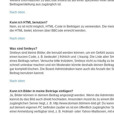
Weitere Informationen zu BBCode findest du auf einer speziellen Hilfe-Seite
Beitragserstellung aus zugänglich ist.
Nach oben
Kann ich HTML benutzen?
Nein, es ist nicht möglich, HTML-Code in Beiträgen zu verwenden. Die mei
die HTML bietet, können über BBCode erreicht werden.
Nach oben
Was sind Smileys?
Smileys sind kleine Bilder, die benutzt werden können, um ein Gefühl auszu
einen kurzen Code, z. B. bedeutet :) fröhlich und :( traurig. Die Liste aller
eines Beitrags sehen. Versuche bitte trotzdem, Smileys nicht zu häufig zu 
schnell unlesbar machen und ein Moderator könnte deshalb deinen Beitrag
gar komplett löschen. Die Board-Administration kann auch die Anzahl der S
Beitrag benutzen kannst.
Nach oben
Kann ich Bilder in meine Beiträge einfügen?
Ja, Bilder können in deinem Beitrag angezeigt werden. Wenn die Administra
kannst du das Bild auch direkt hochladen. Ansonsten musst du zu einem Bild
zugänglichen Server liegt, z. B. http://www.domain.tld/mein-bild.gif. Du kann
auf deinem eigenen PC befinden (außer es ist ein öffentlich zugänglicher Se
einer Anmeldung verfügbar sind, z. B. Hotmail- oder Yahoo-Mailboxen, mit