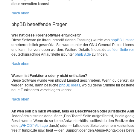
diese verwalten kannst.
Nach oben
phpBB betreffende Fragen
Wer hat diese Forensoftware entwickelt?
Diese Software (in ihrer unmodifizierten Fassung) wurde von
phpBB Limite
urheberrechtlich geschützt. Sie wurde unter der GNU General Public License
und kann frei vertrieben werden. Weitere Details findest du
auf der Seite v
deutschsprachige Anlaufstelle ist unter
phpBB.de
zu finden.
Nach oben
Warum ist Funktion x oder y nicht enthalten?
Diese Software wurde von phpBB Limited geschrieben. Wenn du denkst, das
werden sollte, dann besuche
phpBB Ideas
, wo du deine Stimme für beste
neue Funktionen vorschlagen kannst.
Nach oben
An wen soll ich mich wenden, falls es Beschwerden oder juristische An
Jeder Administrator, der auf der „Das Team“-Seite aufgeführt ist, ist ein geei
Beschwerde. Wenn du so keine Antwort erhältst, solltest du den Besitzer de
eine
„WHOIS“-Abfrage
durch) oder — falls diese Seite bei einem kostenlos
free.fr, funpic.de usw. liegt — den Support oder den Abuse-Kontakt des betr