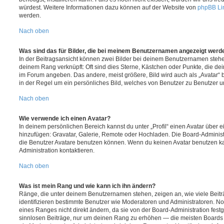
würdest. Weitere Informationen dazu können auf der Website von
phpBB Li
werden.
Nach oben
Was sind das für Bilder, die bei meinem Benutzernamen angezeigt werd
In der Beitragsansicht können zwei Bilder bei deinem Benutzernamen stehen.
deinem Rang verknüpft: Oft sind dies Sterne, Kästchen oder Punkte, die de
im Forum angeben. Das andere, meist größere, Bild wird auch als „Avatar“ b
in der Regel um ein persönliches Bild, welches von Benutzer zu Benutzer unt
Nach oben
Wie verwende ich einen Avatar?
In deinem persönlichen Bereich kannst du unter „Profil“ einen Avatar über 
hinzufügen: Gravatar, Galerie, Remote oder Hochladen. Die Board-Adminis
die Benutzer Avatare benutzen können. Wenn du keinen Avatar benutzen kan
Administration kontaktieren.
Nach oben
Was ist mein Rang und wie kann ich ihn ändern?
Ränge, die unter deinem Benutzernamen stehen, zeigen an, wie viele Beiträg
identifizieren bestimmte Benutzer wie Moderatoren und Administratoren. N
eines Ranges nicht direkt ändern, da sie von der Board-Administration festg
sinnlosen Beiträge, nur um deinen Rang zu erhöhen — die meisten Boards 