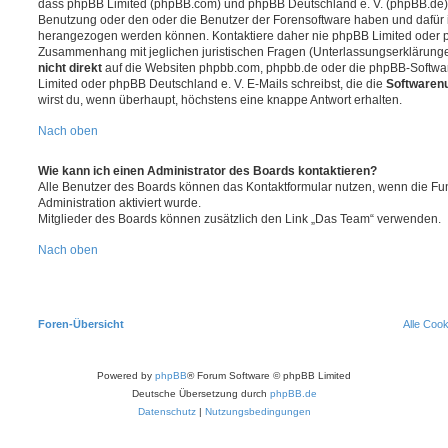
dass phpBB Limited (phpBB.com) und phpBB Deutschland e. V. (phpBB.de
Benutzung oder den oder die Benutzer der Forensoftware haben und dafür 
herangezogen werden können. Kontaktiere daher nie phpBB Limited oder p
Zusammenhang mit jeglichen juristischen Fragen (Unterlassungserklärunge
nicht direkt
auf die Websiten phpbb.com, phpbb.de oder die phpBB-Softwar
Limited oder phpBB Deutschland e. V. E-Mails schreibst, die die
Softwarenu
wirst du, wenn überhaupt, höchstens eine knappe Antwort erhalten.
Nach oben
Wie kann ich einen Administrator des Boards kontaktieren?
Alle Benutzer des Boards können das Kontaktformular nutzen, wenn die Fun
Administration aktiviert wurde.
Mitglieder des Boards können zusätzlich den Link „Das Team“ verwenden.
Nach oben
Foren-Übersicht
Alle Coo
Powered by
phpBB
® Forum Software © phpBB Limited
Deutsche Übersetzung durch
phpBB.de
Datenschutz
|
Nutzungsbedingungen