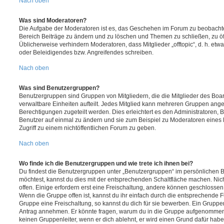
Nach oben
Was sind Moderatoren?
Die Aufgabe der Moderatoren ist es, das Geschehen im Forum zu beobachte
Bereich Beiträge zu ändern und zu löschen und Themen zu schließen, zu öff
Üblicherweise verhindern Moderatoren, dass Mitglieder „offtopic“, d. h. e
oder Beleidigendes bzw. Angreifendes schreiben.
Nach oben
Was sind Benutzergruppen?
Benutzergruppen sind Gruppen von Mitgliedern, die die Mitglieder des Board
verwaltbare Einheiten aufteilt. Jedes Mitglied kann mehreren Gruppen an
Berechtigungen zugeteilt werden. Dies erleichtert es den Administratoren,
Benutzer auf einmal zu ändern und sie zum Beispiel zu Moderatoren eines
Zugriff zu einem nichtöffentlichen Forum zu geben.
Nach oben
Wo finde ich die Benutzergruppen und wie trete ich ihnen bei?
Du findest die Benutzergruppen unter „Benutzergruppen“ im persönlichen B
möchtest, kannst du dies mit der entsprechenden Schaltfläche machen. Nic
offen. Einige erfordern erst eine Freischaltung, andere können geschlossen 
Wenn die Gruppe offen ist, kannst du ihr einfach durch die entsprechende Fu
Gruppe eine Freischaltung, so kannst du dich für sie bewerben. Ein Gruppe
Antrag annehmen. Er könnte fragen, warum du in die Gruppe aufgenommen 
keinen Gruppenleiter, wenn er dich ablehnt, er wird einen Grund dafür habe