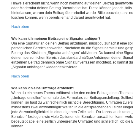
Hinweis erscheint nicht, wenn noch niemand auf deinen Beitrag geantwortet
oder Moderator deinen Beitrag überarbeitet hat. Diese können jedoch, falls s
hinterlassen, warum dein Beitrag überarbeitet wurde. Bitte beachte, dass n
löschen können, wenn bereits jemand darauf geantwortet hat.
Nach oben
Wie kann ich meinem Beitrag eine Signatur anfügen?
Um eine Signatur an deinen Beitrag anzufügen, musst du zunächst eine sol
persönlichen Bereich entwerfen. Nachdem du die Signatur erstellt und gesp
Beitrag das Kästchen „Signatur anhängen“ aktivieren. Du kannst eine Signa
deinem persönlichen Bereich das standardmäßige Anhängen deiner Signatu
einzelnen Beitrag dennoch ohne Signatur verfassen möchtest, so kannst du 
„Signatur anhängen“ wieder deaktivieren.
Nach oben
Wie kann ich eine Umfrage erstellen?
Wenn du ein neues Thema eröffnest oder den ersten Beitrag eines Themas be
„Umfrage erstellen“ unterhalb des Formulars zur Beitragserstellung. Solltes
können, so hast du wahrscheinlich nicht die Berechtigung, Umfragen zu erste
mindestens zwei Antwortmöglichkeiten in die entsprechenden Felder eingeb
jede Antwortmöglichkeit in einer eigenen Zeile steht. Du kannst auch unter
Benutzer“ festlegen, wie viele Optionen ein Benutzer auswählen kann, welche
bedeutet dabei eine zeitlich unbegrenzte Umfrage) und schließlich, ob die
können.