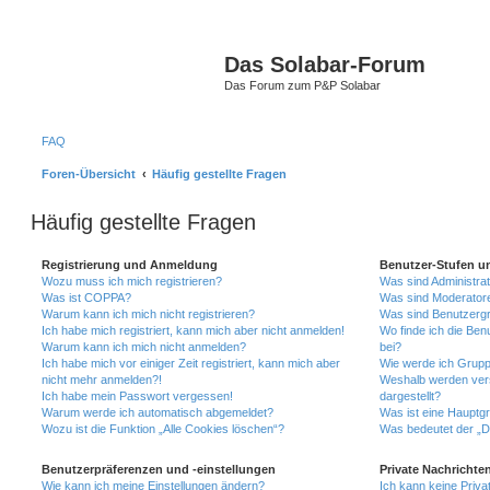
Das Solabar-Forum
Das Forum zum P&P Solabar
FAQ
Foren-Übersicht
Häufig gestellte Fragen
Häufig gestellte Fragen
Registrierung und Anmeldung
Benutzer-Stufen u
Wozu muss ich mich registrieren?
Was sind Administra
Was ist COPPA?
Was sind Moderator
Warum kann ich mich nicht registrieren?
Was sind Benutzerg
Ich habe mich registriert, kann mich aber nicht anmelden!
Wo finde ich die Ben
Warum kann ich mich nicht anmelden?
bei?
Ich habe mich vor einiger Zeit registriert, kann mich aber
Wie werde ich Grupp
nicht mehr anmelden?!
Weshalb werden ver
Ich habe mein Passwort vergessen!
dargestellt?
Warum werde ich automatisch abgemeldet?
Was ist eine Hauptg
Wozu ist die Funktion „Alle Cookies löschen“?
Was bedeutet der „Da
Benutzerpräferenzen und -einstellungen
Private Nachrichte
Wie kann ich meine Einstellungen ändern?
Ich kann keine Priva