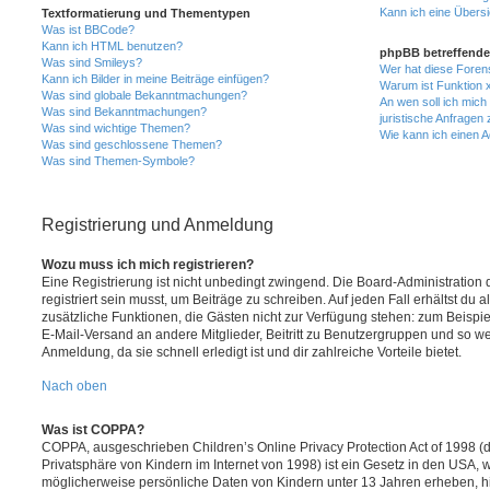
Kann ich eine Übersi
Textformatierung und Thementypen
Was ist BBCode?
Kann ich HTML benutzen?
phpBB betreffende
Was sind Smileys?
Wer hat diese Foren
Kann ich Bilder in meine Beiträge einfügen?
Warum ist Funktion x
Was sind globale Bekanntmachungen?
An wen soll ich mic
Was sind Bekanntmachungen?
juristische Anfragen
Was sind wichtige Themen?
Wie kann ich einen A
Was sind geschlossene Themen?
Was sind Themen-Symbole?
Registrierung und Anmeldung
Wozu muss ich mich registrieren?
Eine Registrierung ist nicht unbedingt zwingend. Die Board-Administration
registriert sein musst, um Beiträge zu schreiben. Auf jeden Fall erhältst du als
zusätzliche Funktionen, die Gästen nicht zur Verfügung stehen: zum Beispiel
E-Mail-Versand an andere Mitglieder, Beitritt zu Benutzergruppen und so wei
Anmeldung, da sie schnell erledigt ist und dir zahlreiche Vorteile bietet.
Nach oben
Was ist COPPA?
COPPA, ausgeschrieben Children’s Online Privacy Protection Act of 1998 (
Privatsphäre von Kindern im Internet von 1998) ist ein Gesetz in den USA, w
möglicherweise persönliche Daten von Kindern unter 13 Jahren erheben, h