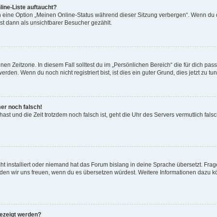
ine-Liste auftaucht?
n eine Option „Meinen Online-Status während dieser Sitzung verbergen“. Wenn du d
st dann als unsichtbarer Besucher gezählt.
en Zeitzone. In diesem Fall solltest du im „Persönlichen Bereich“ die für dich passe
den. Wenn du noch nicht registriert bist, ist dies ein guter Grund, dies jetzt zu tun
mer noch falsch!
t hast und die Zeit trotzdem noch falsch ist, geht die Uhr des Servers vermutlich fal
t installiert oder niemand hat das Forum bislang in deine Sprache übersetzt. Frag
, würden wir uns freuen, wenn du es übersetzen würdest. Weitere Informationen dazu
gezeigt werden?