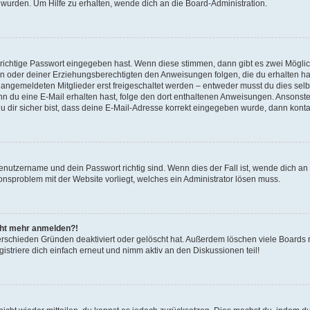
 wurden. Um Hilfe zu erhalten, wende dich an die Board-Administration.
 richtige Passwort eingegeben hast. Wenn diese stimmen, dann gibt es zwei Mögl
tern oder deiner Erziehungsberechtigten den Anweisungen folgen, die du erhalten ha
u angemeldeten Mitglieder erst freigeschaltet werden – entweder musst du dies selbs
. Wenn du eine E-Mail erhalten hast, folge den dort enthaltenen Anweisungen. Ansons
 dir sicher bist, dass deine E-Mail-Adresse korrekt eingegeben wurde, dann kontak
Benutzername und dein Passwort richtig sind. Wenn dies der Fall ist, wende dich a
ionsproblem mit der Website vorliegt, welches ein Administrator lösen muss.
icht mehr anmelden?!
erschieden Gründen deaktiviert oder gelöscht hat. Außerdem löschen viele Boards r
triere dich einfach erneut und nimm aktiv an den Diskussionen teil!