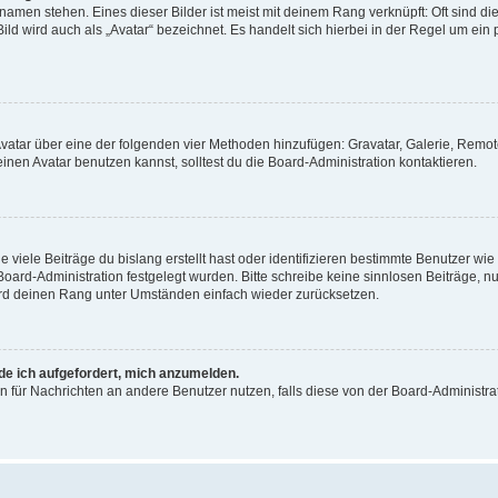
amen stehen. Eines dieser Bilder ist meist mit deinem Rang verknüpft: Oft sind di
ld wird auch als „Avatar“ bezeichnet. Es handelt sich hierbei in der Regel um ein
 Avatar über eine der folgenden vier Methoden hinzufügen: Gravatar, Galerie, Rem
en Avatar benutzen kannst, solltest du die Board-Administration kontaktieren.
viele Beiträge du bislang erstellt hast oder identifizieren bestimmte Benutzer w
 Board-Administration festgelegt wurden. Bitte schreibe keine sinnlosen Beiträge
wird deinen Rang unter Umständen einfach wieder zurücksetzen.
rde ich aufgefordert, mich anzumelden.
ion für Nachrichten an andere Benutzer nutzen, falls diese von der Board-Administ