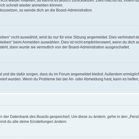
 nicht wieder mitteilen, du kannst es jedoch zurücksetzen. Dies machst du, indem 
 dich schnell wieder anmelden können.
ückzusetzen, so wende dich an die Board-Administration.
en“ nicht auswählst, wirst du nur für eine Sitzung angemeldet. Dies verhindert 
leiben“ beim Anmelden auswählen. Dies ist nicht empfehlenswert, wenn du dich an
 steht, dann wurde sie vermutlich von der Board-Administration ausgeschaltet.
 hat und die dafür sorgen, dass du im Forum angemeldet bleibst. Außerdem ermögli
tiviert wurden. Wenn du Probleme bei der An- oder Abmeldung hast, kann es helfen
n in der Datenbank des Boards gespeichert. Um diese zu ändern, gehe in den „Persö
nst du alle deine Einstellungen ändern.