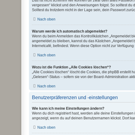
Das ist nicht schlimm! Wir können dir zwar dein altes Passwort
vergessen“ klickst und den Anweisungen folgst. So solltest du
Solltest du trotzdem nicht in der Lage sein, dein Passwort zur
Nach oben
Warum werde ich automatisch abgemeldet?
Wenn du beim Anmelden das Kontrollkästchen „Angemeldet bleib
angemeldet zu bleiben, kannst du das Kästchen „Angemeldet b
Internetcafé, befindest. Wenn diese Option nicht zur Verfügung
Nach oben
Wozu ist die Funktion „Alle Cookies löschen“?
„Alle Cookies löschen“ löscht die Cookies, die phpBB erstellt
„Gelesen“-Status – sofern sie von der Board-Administration ak
Nach oben
Benutzerpräferenzen und -einstellungen
Wie kann ich meine Einstellungen ändern?
Wenn du dich registriert hast, werden alle deine Einstellunge
angezeigt, wenn du auf deinen Benutzernamen klickst. Dort kan
Nach oben