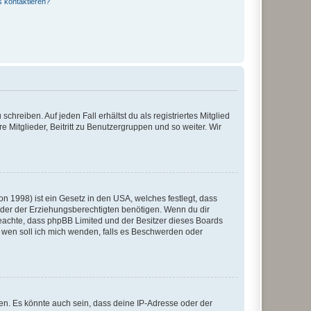
s kontaktieren?
chreiben. Auf jeden Fall erhältst du als registriertes Mitglied
e Mitglieder, Beitritt zu Benutzergruppen und so weiter. Wir
n 1998) ist ein Gesetz in den USA, welches festlegt, dass
der der Erziehungsberechtigten benötigen. Wenn du dir
te beachte, dass phpBB Limited und der Besitzer dieses Boards
An wen soll ich mich wenden, falls es Beschwerden oder
en. Es könnte auch sein, dass deine IP-Adresse oder der