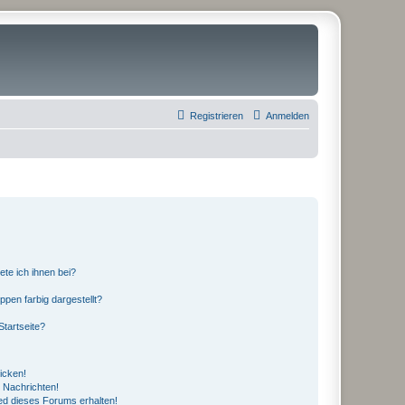
Registrieren
Anmelden
ete ich ihnen bei?
en farbig dargestellt?
tartseite?
icken!
 Nachrichten!
ed dieses Forums erhalten!