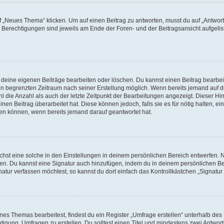
„Neues Thema“ klicken. Um auf einen Beitrag zu antworten, musst du auf „Antworte
e Berechtigungen sind jeweils am Ende der Foren- und der Beitragsansicht aufgeliste
r deine eigenen Beiträge bearbeiten oder löschen. Du kannst einen Beitrag bearbe
inen begrenzten Zeitraum nach seiner Erstellung möglich. Wenn bereits jemand auf de
 die Anzahl als auch der letzte Zeitpunkt der Bearbeitungen angezeigt. Dieser Hi
en Beitrag überarbeitet hat. Diese können jedoch, falls sie es für nötig halten, ei
hen können, wenn bereits jemand darauf geantwortet hat.
st eine solche in den Einstellungen in deinem persönlichen Bereich entwerfen. Na
eren. Du kannst eine Signatur auch hinzufügen, indem du in deinem persönlichen 
atur verfassen möchtest, so kannst du dort einfach das Kontrollkästchen „Signatu
s Themas bearbeitest, findest du ein Register „Umfrage erstellen“ unterhalb des F
htigung, Umfragen zu erstellen. Du solltest einen Titel und mindestens zwei Antwo