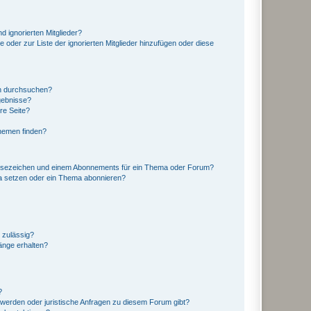
d ignorierten Mitglieder?
e oder zur Liste der ignorierten Mitglieder hinzufügen oder diese
en durchsuchen?
gebnisse?
re Seite?
hemen finden?
esezeichen und einem Abonnements für ein Thema oder Forum?
a setzen oder ein Thema abonnieren?
 zulässig?
hänge erhalten?
?
hwerden oder juristische Anfragen zu diesem Forum gibt?