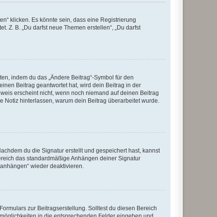
n“ klicken. Es könnte sein, dass eine Registrierung
t. Z. B. „Du darfst neue Themen erstellen“, „Du darfst
iten, indem du das „Ändere Beitrag“-Symbol für den
inen Beitrag geantwortet hat, wird dein Beitrag in der
nweis erscheint nicht, wenn noch niemand auf deinen Beitrag
ne Notiz hinterlassen, warum dein Beitrag überarbeitet wurde.
chdem du die Signatur erstellt und gespeichert hast, kannst
Bereich das standardmäßige Anhängen deiner Signatur
r anhängen“ wieder deaktivieren.
ormulars zur Beitragserstellung. Solltest du diesen Bereich
rtmöglichkeiten in die entsprechenden Felder eingeben und