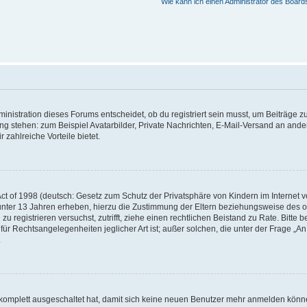
Wie kann ich einen Administrator des Board
istration dieses Forums entscheidet, ob du registriert sein musst, um Beiträge zu s
ung stehen: zum Beispiel Avatarbilder, Private Nachrichten, E-Mail-Versand an ander
 zahlreiche Vorteile bietet.
t of 1998 (deutsch: Gesetz zum Schutz der Privatsphäre von Kindern im Internet vo
unter 13 Jahren erheben, hierzu die Zustimmung der Eltern beziehungsweise des o
h zu registrieren versuchst, zutrifft, ziehe einen rechtlichen Beistand zu Rate. Bit
für Rechtsangelegenheiten jeglicher Art ist; außer solchen, die unter der Frage „
.
g komplett ausgeschaltet hat, damit sich keine neuen Benutzer mehr anmelden könn