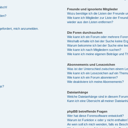
alsch!
Freunde und ignorierte Mitglieder
Wozu benötige ich die Listen der Freunde un
rden?
Wie kann ich Mitglieder zur Liste der Freund
wieder aus den Listen entfernen?
fgefordert, mich anzumelden.
Die Foren durchsuchen
Wie kann ich ein Forum oder mehrere For
Weshalb erhalte ich bei der Suche keine Er
Warum bekomme ich bei der Suche eine lee
Wie kann ich nach Mitgliedern suchen?
Wie kann ich meine eigenen Beiträge und T
Abonnements und Lesezeichen
Was ist der Unterschied zwischen einem L
Wie kann ich ein Lesezeichen auf ein Them
Wie kann ich ein Forum abonnieren?
Wie deaktiviere ich meine Abonnements?
gs?
Dateianhänge
Welche Dateianhänge sind in diesem Forum
Kann ich eine Übersicht all meiner Dateian
phpBB betreffende Fragen
Wer hat diese Forensoftware entwickelt?
Warum ist Funktion x oder y nicht enthalten
An wen soll ich mich wenden, falls es Besc