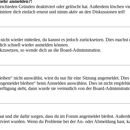
t mehr anmelden?!
rschieden Gründen deaktiviert oder gelöscht hat. Außerdem löschen vie
triere dich einfach erneut und nimm aktiv an den Diskussionen teil!
 nicht wieder mitteilen, du kannst es jedoch zurücksetzen. Dies machs
 dich schnell wieder anmelden können.
ückzusetzen, so wende dich an die Board-Administration.
en“ nicht auswählst, wirst du nur für eine Sitzung angemeldet. Dies
Angemeldet bleiben“ beim Anmelden auswählen. Dies ist nicht empfehle
Verfügung steht, dann wurde sie vermutlich von der Board-Administratio
 hat und die dafür sorgen, dass du im Forum angemeldet bleibst. Außer
tiviert wurden. Wenn du Probleme bei der An- oder Abmeldung hast, ka