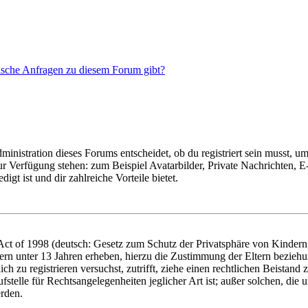
tische Anfragen zu diesem Forum gibt?
istration dieses Forums entscheidet, ob du registriert sein musst, um Be
zur Verfügung stehen: zum Beispiel Avatarbilder, Private Nachrichten, 
igt ist und dir zahlreiche Vorteile bietet.
t of 1998 (deutsch: Gesetz zum Schutz der Privatsphäre von Kindern i
ern unter 13 Jahren erheben, hierzu die Zustimmung der Eltern bezieh
dich zu registrieren versuchst, zutrifft, ziehe einen rechtlichen Beista
stelle für Rechtsangelegenheiten jeglicher Art ist; außer solchen, die
erden.