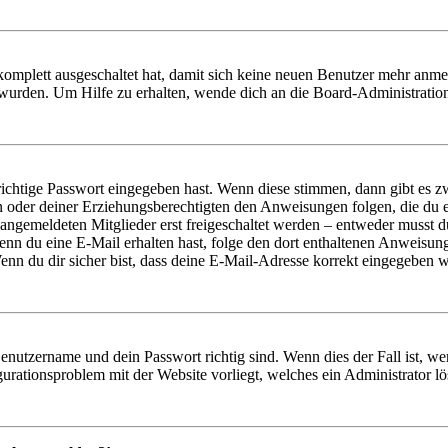
 komplett ausgeschaltet hat, damit sich keine neuen Benutzer mehr anm
 wurden. Um Hilfe zu erhalten, wende dich an die Board-Administratio
richtige Passwort eingegeben hast. Wenn diese stimmen, dann gibt es
ern oder deiner Erziehungsberechtigten den Anweisungen folgen, die du e
 angemeldeten Mitglieder erst freigeschaltet werden – entweder musst du
. Wenn du eine E-Mail erhalten hast, folge den dort enthaltenen Anweis
nn du dir sicher bist, dass deine E-Mail-Adresse korrekt eingegeben w
Benutzername und dein Passwort richtig sind. Wenn dies der Fall ist, w
igurationsproblem mit der Website vorliegt, welches ein Administrator l