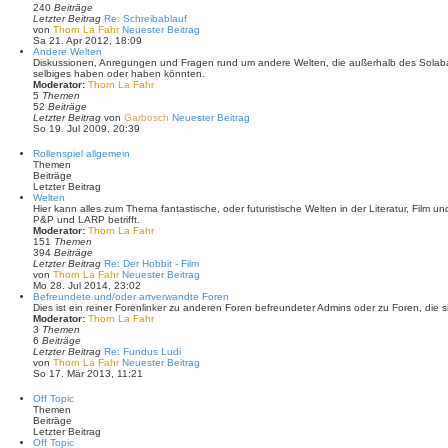
240
Beiträge
Letzter Beitrag
Re: Schreibablauf
von
Thorn La Fahr
Neuester Beitrag
Sa 21. Apr 2012, 18:09
Andere Welten
Diskussionen, Anregungen und Fragen rund um andere Welten, die außerhalb des Solabar
selbiges haben oder haben könnten.
Moderator:
Thorn La Fahr
5
Themen
52
Beiträge
Letzter Beitrag
von
Garbosch
Neuester Beitrag
So 19. Jul 2009, 20:39
Rollenspiel allgemein
Themen
Beiträge
Letzter Beitrag
Welten
Hier kann alles zum Thema fantastische, oder futuristische Welten in der Literatur, Film 
P&P und LARP betrifft.
Moderator:
Thorn La Fahr
151
Themen
394
Beiträge
Letzter Beitrag
Re: Der Hobbit - Film
von
Thorn La Fahr
Neuester Beitrag
Mo 28. Jul 2014, 23:02
Befreundete und/oder artverwandte Foren
Dies ist ein reiner Forenlinker zu anderen Foren befreundeter Admins oder zu Foren, die s
Moderator:
Thorn La Fahr
3
Themen
6
Beiträge
Letzter Beitrag
Re: Fundus Ludi
von
Thorn La Fahr
Neuester Beitrag
So 17. Mär 2013, 11:21
Off Topic
Themen
Beiträge
Letzter Beitrag
Off Topic