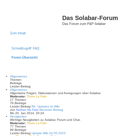
Das Solabar-Forum
Das Forum zum P&P Solabar
Zum Inhalt
Schnellzugriff
FAQ
Foren-Übersicht
Allgemeines
Themen
Beiträge
Letzter Beitrag
Allgemeines
Allgemeine Fragen, Diskussionen und Anregungen über Solabar.
Moderator:
Thorn La Fahr
17
Themen
76
Beiträge
Letzter Beitrag
Re: Updates im Wiki
von
Nothan No Fahr
Neuester Beitrag
Mo 20. Jan 2014, 20:24
Neuigkeiten
Wichtige Neuigkeiten zu Solabar, Forum und Chat.
Moderator:
Thorn La Fahr
77
Themen
99
Beiträge
Letzter Beitrag
Update Wiki 24.05.2023