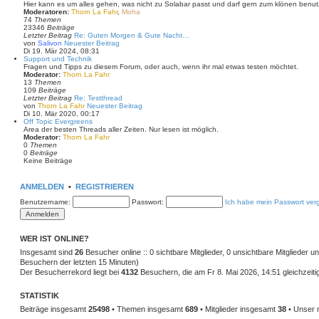
Hier kann es um alles gehen, was nicht zu Solabar passt und darf gern zum klönen benut
Moderatoren:
Thorn La Fahr
,
Moha
74
Themen
23346
Beiträge
Letzter Beitrag
Re: Guten Morgen & Gute Nacht…
von
Salivon
Neuester Beitrag
Di 19. Mär 2024, 08:31
Support und Technik
Fragen und Tipps zu diesem Forum, oder auch, wenn ihr mal etwas testen möchtet.
Moderator:
Thorn La Fahr
13
Themen
109
Beiträge
Letzter Beitrag
Re: Testthread
von
Thorn La Fahr
Neuester Beitrag
Di 10. Mär 2020, 00:17
Off Topic Evergreens
Area der besten Threads aller Zeiten. Nur lesen ist möglich.
Moderator:
Thorn La Fahr
0
Themen
0
Beiträge
Keine Beiträge
ANMELDEN
•
REGISTRIEREN
Benutzername:
Passwort:
Ich habe mein Passwort ver
WER IST ONLINE?
Insgesamt sind
26
Besucher online :: 0 sichtbare Mitglieder, 0 unsichtbare Mitglieder 
Besuchern der letzten 15 Minuten)
Der Besucherrekord liegt bei
4132
Besuchern, die am Fr 8. Mai 2026, 14:51 gleichzeiti
STATISTIK
Beiträge insgesamt
25498
• Themen insgesamt
689
• Mitglieder insgesamt
38
• Unser 