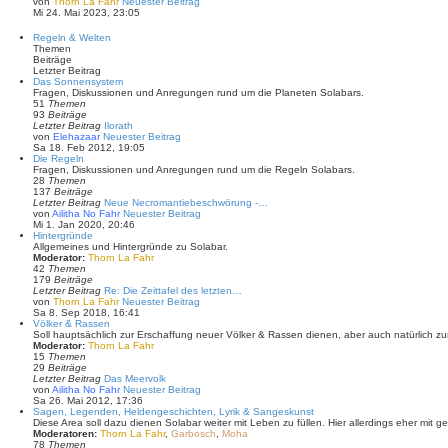
von
Thorn La Fahr
Neuester Beitrag
Mi 24. Mai 2023, 23:05
Regeln & Welten
Themen
Beiträge
Letzter Beitrag
Das Sonnensystem
Fragen, Diskussionen und Anregungen rund um die Planeten Solabars.
51
Themen
93
Beiträge
Letzter Beitrag
Ilorath
von
Elehazaar
Neuester Beitrag
Sa 18. Feb 2012, 19:05
Die Regeln
Fragen, Diskussionen und Anregungen rund um die Regeln Solabars.
28
Themen
137
Beiträge
Letzter Beitrag
Neue Necromantiebeschwörung -…
von
Ailitha No Fahr
Neuester Beitrag
Mi 1. Jan 2020, 20:46
Hintergründe
Allgemeines und Hintergründe zu Solabar.
Moderator:
Thorn La Fahr
42
Themen
179
Beiträge
Letzter Beitrag
Re: Die Zeittafel des letzten…
von
Thorn La Fahr
Neuester Beitrag
Sa 8. Sep 2018, 16:41
Völker & Rassen
Soll hauptsächlich zur Erschaffung neuer Völker & Rassen dienen, aber auch natürlich z
Moderator:
Thorn La Fahr
15
Themen
29
Beiträge
Letzter Beitrag
Das Meervolk
von
Ailitha No Fahr
Neuester Beitrag
Sa 26. Mai 2012, 17:36
Sagen, Legenden, Heldengeschichten, Lyrik & Sangeskunst
Diese Area soll dazu dienen Solabar weiter mit Leben zu füllen. Hier allerdings eher mit ge
Moderatoren:
Thorn La Fahr
,
Garbosch
,
Moha
78
Themen