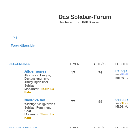
Das Solabar-Forum
Das Forum zum P&P Solabar
FAQ
Foren-Übersicht
ALLGEMEINES
THEMEN
BEITRÄGE
LETZTER
Allgemeines
Re: Upd
17
76
von
Not
Allgemeine Fragen,
Mo 20. J
Diskussionen und
Anregungen über
Solabar.
Moderator:
Thorn La
Fahr
Neuigkeiten
Update W
77
99
von
Tho
Wichtige Neuigkeiten zu
Mi 24. M
Solabar, Forum und
Chat.
Moderator:
Thorn La
Fahr
REGELN & WELTEN
THEMEN
BEITRÄGE
LETZTER