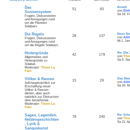
Das
Ilorath
51
93
von
Eleh
Sonnensystem
Sa 18. F
Fragen, Diskussionen
und Anregungen rund
um die Planeten
Solabars.
Die Regeln
Neue Ne
28
137
von
Aili
Fragen, Diskussionen
Mi 1. Ja
und Anregungen rund
um die Regeln Solabars.
Hintergründe
Re: Die 
42
179
von
Tho
Allgemeines und
Sa 8. Se
Hintergründe zu
Solabar.
Moderator:
Thorn La
Fahr
Völker & Rassen
Das Mee
15
29
von
Aili
Soll hauptsächlich zur
Sa 26. M
Erschaffung neuer
Völker & Rassen
dienen, aber auch
natürlich zur Diskussion
über bestehende.
Moderator:
Thorn La
Fahr
Sagen, Legenden,
Re: Sch
78
240
von
Tho
Heldengeschichten
Sa 21. A
, Lyrik &
Sangeskunst