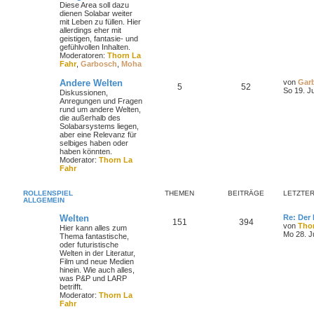
Diese Area soll dazu
dienen Solabar weiter
mit Leben zu füllen. Hier
allerdings eher mit
geistigen, fantasie- und
gefühlvollen Inhalten.
Moderatoren:
Thorn La
Fahr
,
Garbosch
,
Moha
Andere Welten
von
Gar
5
52
So 19. J
Diskussionen,
Anregungen und Fragen
rund um andere Welten,
die außerhalb des
Solabarsystems liegen,
aber eine Relevanz für
selbiges haben oder
haben könnten.
Moderator:
Thorn La
Fahr
ROLLENSPIEL
THEMEN
BEITRÄGE
LETZTER
ALLGEMEIN
Welten
Re: Der 
151
394
von
Tho
Hier kann alles zum
Mo 28. J
Thema fantastische,
oder futuristische
Welten in der Literatur,
Film und neue Medien
hinein. Wie auch alles,
was P&P und LARP
betrifft.
Moderator:
Thorn La
Fahr