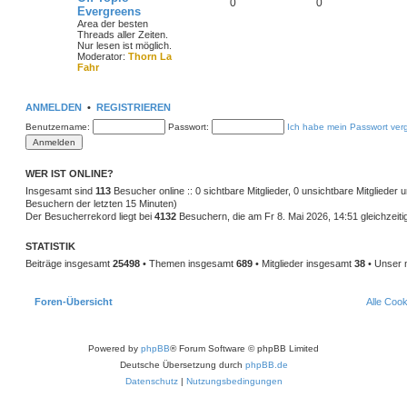
0
0
Evergreens
Area der besten
Threads aller Zeiten.
Nur lesen ist möglich.
Moderator:
Thorn La
Fahr
ANMELDEN
•
REGISTRIEREN
Benutzername:
Passwort:
Ich habe mein Passwort ver
WER IST ONLINE?
Insgesamt sind
113
Besucher online :: 0 sichtbare Mitglieder, 0 unsichtbare Mitglieder
Besuchern der letzten 15 Minuten)
Der Besucherrekord liegt bei
4132
Besuchern, die am Fr 8. Mai 2026, 14:51 gleichzeiti
STATISTIK
Beiträge insgesamt
25498
• Themen insgesamt
689
• Mitglieder insgesamt
38
• Unser 
Foren-Übersicht
Alle Coo
Powered by
phpBB
® Forum Software © phpBB Limited
Deutsche Übersetzung durch
phpBB.de
Datenschutz
|
Nutzungsbedingungen