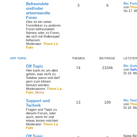
Befreundete
Re: Fun
3
6
von
Tho
und/oder
So 17. M
artverwandte
Foren
Dies ist ein reiner
Forenlinker zu anderen
Foren befreundeter
Admins oder zu Foren,
die sich mit Rollenspiel
befassen.
Moderator:
Thorn La
Fahr
OFF TOPIC
THEMEN
BEITRÄGE
LETZTER
Off Topic
Re: Gut
74
23346
von
Sali
Hier kann es um alles
Di 19. M
gehen, was nicht zu
Solabar passt und darf
gern zum klönen
benutzt werden.
Moderatoren:
Thorn La
Fahr
,
Moha
Support und
Re: Test
13
109
von
Tho
Technik
Di 10. M
Fragen und Tipps zu
diesem Forum, oder
auch, wenn ihr mal
etwas testen möchtet.
Moderator:
Thorn La
Fahr
Off Topic
Keine Be