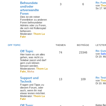
Befreundete
Re: Fun
3
6
von
Tho
und/oder
So 17. M
artverwandte
Foren
Dies ist ein reiner
Forenlinker zu anderen
Foren befreundeter
Admins oder zu Foren,
die sich mit Rollenspiel
befassen.
Moderator:
Thorn La
Fahr
OFF TOPIC
THEMEN
BEITRÄGE
LETZTER
Off Topic
Re: Gut
74
23346
von
Sali
Hier kann es um alles
Di 19. M
gehen, was nicht zu
Solabar passt und darf
gern zum klönen
benutzt werden.
Moderatoren:
Thorn La
Fahr
,
Moha
Support und
Re: Test
13
109
von
Tho
Technik
Di 10. M
Fragen und Tipps zu
diesem Forum, oder
auch, wenn ihr mal
etwas testen möchtet.
Moderator:
Thorn La
Fahr
Off Topic
Keine Be