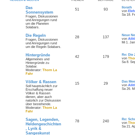
Das
Ilorath
51
93
von
Eleh
Sonnensystem
Sa 18. F
Fragen, Diskussionen
und Anregungen rund
um die Planeten
Solabars.
Die Regeln
Neue Ne
28
137
von
Aili
Fragen, Diskussionen
Mi 1. Ja
und Anregungen rund
um die Regeln Solabars.
Hintergründe
Re: Die 
42
179
von
Tho
Allgemeines und
Sa 8. Se
Hintergründe zu
Solabar.
Moderator:
Thorn La
Fahr
Völker & Rassen
Das Mee
15
29
von
Aili
Soll hauptsächlich zur
Sa 26. M
Erschaffung neuer
Völker & Rassen
dienen, aber auch
natürlich zur Diskussion
über bestehende.
Moderator:
Thorn La
Fahr
Sagen, Legenden,
Re: Sch
78
240
von
Tho
Heldengeschichten
Sa 21. A
, Lyrik &
Sangeskunst