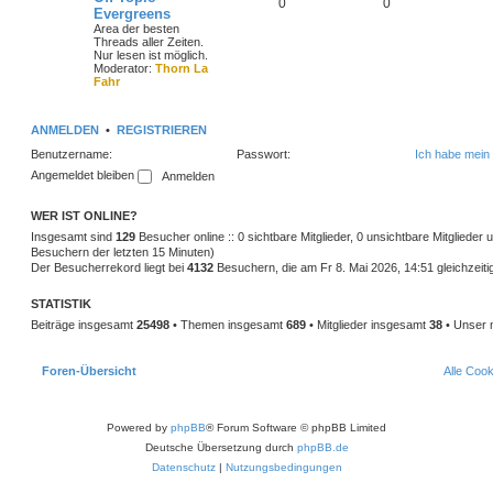
0
0
Evergreens
Area der besten
Threads aller Zeiten.
Nur lesen ist möglich.
Moderator:
Thorn La
Fahr
ANMELDEN
•
REGISTRIEREN
Benutzername:
Passwort:
Ich habe mein
Angemeldet bleiben
WER IST ONLINE?
Insgesamt sind
129
Besucher online :: 0 sichtbare Mitglieder, 0 unsichtbare Mitglieder
Besuchern der letzten 15 Minuten)
Der Besucherrekord liegt bei
4132
Besuchern, die am Fr 8. Mai 2026, 14:51 gleichzeiti
STATISTIK
Beiträge insgesamt
25498
• Themen insgesamt
689
• Mitglieder insgesamt
38
• Unser 
Foren-Übersicht
Alle Coo
Powered by
phpBB
® Forum Software © phpBB Limited
Deutsche Übersetzung durch
phpBB.de
Datenschutz
|
Nutzungsbedingungen