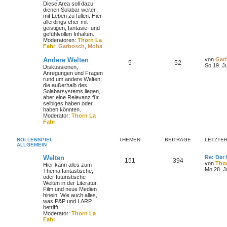
Diese Area soll dazu
dienen Solabar weiter
mit Leben zu füllen. Hier
allerdings eher mit
geistigen, fantasie- und
gefühlvollen Inhalten.
Moderatoren:
Thorn La
Fahr
,
Garbosch
,
Moha
Andere Welten
von
Gar
5
52
So 19. J
Diskussionen,
Anregungen und Fragen
rund um andere Welten,
die außerhalb des
Solabarsystems liegen,
aber eine Relevanz für
selbiges haben oder
haben könnten.
Moderator:
Thorn La
Fahr
ROLLENSPIEL
THEMEN
BEITRÄGE
LETZTER
ALLGEMEIN
Welten
Re: Der 
151
394
von
Tho
Hier kann alles zum
Mo 28. J
Thema fantastische,
oder futuristische
Welten in der Literatur,
Film und neue Medien
hinein. Wie auch alles,
was P&P und LARP
betrifft.
Moderator:
Thorn La
Fahr