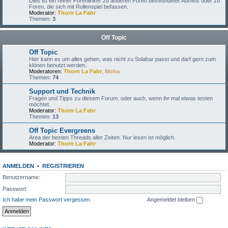
Dies ist ein reiner Forenlinker zu anderen Foren befreundeter Admins oder zu
Foren, die sich mit Rollenspiel befassen.
Moderator:
Thorn La Fahr
Themen:
3
Off Topic
Off Topic
Hier kann es um alles gehen, was nicht zu Solabar passt und darf gern zum
klönen benutzt werden.
Moderatoren:
Thorn La Fahr
,
Moha
Themen:
74
Support und Technik
Fragen und Tipps zu diesem Forum, oder auch, wenn ihr mal etwas testen
möchtet.
Moderator:
Thorn La Fahr
Themen:
13
Off Topic Evergreens
Area der besten Threads aller Zeiten. Nur lesen ist möglich.
Moderator:
Thorn La Fahr
ANMELDEN
•
REGISTRIEREN
Benutzername:
Passwort:
Ich habe mein Passwort vergessen
Angemeldet bleiben