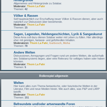
Hintergründe
Allgemeines und Hintergründe zu Solabar.
Moderator:
Thorn La Fahr
Themen:
42
Völker & Rassen
Soll hauptsächlich zur Erschaffung neuer Völker & Rassen dienen, aber auch
natürlich zur Diskussion über bestehende.
Moderator:
Thorn La Fahr
Themen:
15
Sagen, Legenden, Heldengeschichten, Lyrik & Sangeskunst
Diese Area soll dazu dienen Solabar weiter mit Leben zu füllen. Hier allerdings
eher mit geistigen, fantasie- und gefühlvollen Inhalten.
Moderatoren:
Thorn La Fahr
,
Garbosch
,
Moha
Themen:
78
Andere Welten
Diskussionen, Anregungen und Fragen rund um andere Welten, die außerhalb
des Solabarsystems liegen, aber eine Relevanz für selbiges haben oder haben
könnten.
Moderator:
Thorn La Fahr
Themen:
5
Rollenspiel allgemein
Welten
Hier kann alles zum Thema fantastische, oder futuristische Welten in der
Literatur, Film und neue Medien hinein. Wie auch alles, was P&P und LARP
betrifft.
Moderator:
Thorn La Fahr
Themen:
151
Befreundete und/oder artverwandte Foren