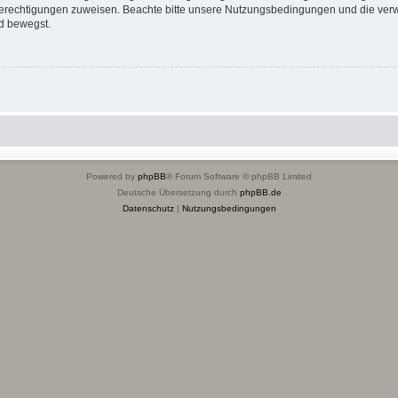
 Berechtigungen zuweisen. Beachte bitte unsere Nutzungsbedingungen und die verwa
d bewegst.
Powered by
phpBB
® Forum Software © phpBB Limited
Deutsche Übersetzung durch
phpBB.de
Datenschutz
|
Nutzungsbedingungen