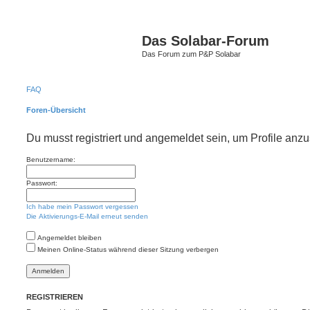
Das Solabar-Forum
Das Forum zum P&P Solabar
FAQ
Foren-Übersicht
Du musst registriert und angemeldet sein, um Profile anz
Benutzername:
Passwort:
Ich habe mein Passwort vergessen
Die Aktivierungs-E-Mail erneut senden
Angemeldet bleiben
Meinen Online-Status während dieser Sitzung verbergen
REGISTRIEREN