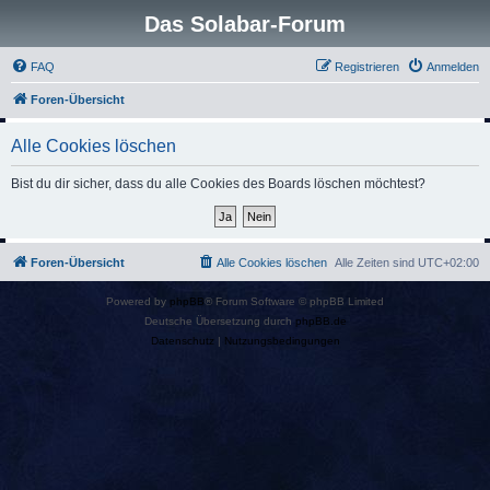
Das Solabar-Forum
FAQ
Registrieren
Anmelden
Foren-Übersicht
Alle Cookies löschen
Bist du dir sicher, dass du alle Cookies des Boards löschen möchtest?
Foren-Übersicht
Alle Cookies löschen
Alle Zeiten sind
UTC+02:00
Powered by
phpBB
® Forum Software © phpBB Limited
Deutsche Übersetzung durch
phpBB.de
Datenschutz
|
Nutzungsbedingungen