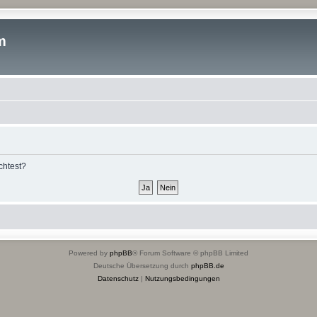
m
chtest?
Powered by
phpBB
® Forum Software © phpBB Limited
Deutsche Übersetzung durch
phpBB.de
Datenschutz
|
Nutzungsbedingungen