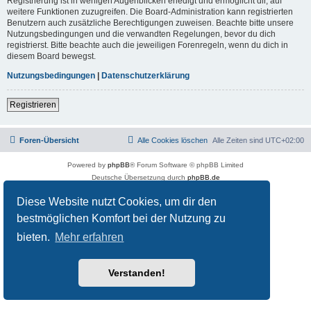
Registrierung ist in wenigen Augenblicken erledigt und ermöglicht dir, auf
weitere Funktionen zuzugreifen. Die Board-Administration kann registrierten
Benutzern auch zusätzliche Berechtigungen zuweisen. Beachte bitte unsere
Nutzungsbedingungen und die verwandten Regelungen, bevor du dich
registrierst. Bitte beachte auch die jeweiligen Forenregeln, wenn du dich in
diesem Board bewegst.
Nutzungsbedingungen
|
Datenschutzerklärung
Registrieren
Foren-Übersicht
Alle Cookies löschen
Alle Zeiten sind
UTC+02:00
Powered by
phpBB
® Forum Software © phpBB Limited
Deutsche Übersetzung durch
phpBB.de
Datenschutz
|
Nutzungsbedingungen
Diese Website nutzt Cookies, um dir den
bestmöglichen Komfort bei der Nutzung zu
bieten.
Mehr erfahren
Verstanden!