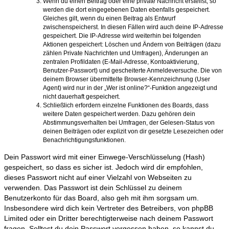
Wenn du einen Beitrag oder eine private Nachricht erstellst, so
werden die dort eingegebenen Daten ebenfalls gespeichert.
Gleiches gilt, wenn du einen Beitrag als Entwurf
zwischenspeicherst. In diesen Fällen wird auch deine IP-Adresse
gespeichert. Die IP-Adresse wird weiterhin bei folgenden
Aktionen gespeichert: Löschen und Ändern von Beiträgen (dazu
zählen Private Nachrichten und Umfragen), Änderungen an
zentralen Profildaten (E-Mail-Adresse, Kontoaktivierung,
Benutzer-Passwort) und gescheiterte Anmeldeversuche. Die von
deinem Browser übermittelte Browser-Kennzeichnung (User
Agent) wird nur in der „Wer ist online?“-Funktion angezeigt und
nicht dauerhaft gespeichert.
Schließlich erfordern einzelne Funktionen des Boards, dass
weitere Daten gespeichert werden. Dazu gehören dein
Abstimmungsverhalten bei Umfragen, der Gelesen-Status von
deinen Beiträgen oder explizit von dir gesetzte Lesezeichen oder
Benachrichtigungsfunktionen.
Dein Passwort wird mit einer Einwege-Verschlüsselung (Hash)
gespeichert, so dass es sicher ist. Jedoch wird dir empfohlen,
dieses Passwort nicht auf einer Vielzahl von Webseiten zu
verwenden. Das Passwort ist dein Schlüssel zu deinem
Benutzerkonto für das Board, also geh mit ihm sorgsam um.
Insbesondere wird dich kein Vertreter des Betreibers, von phpBB
Limited oder ein Dritter berechtigterweise nach deinem Passwort
fragen. Solltest du dein Passwort vergessen haben, so kannst du