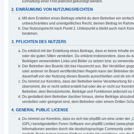
Einhaltung einer Frist jederzeit gekündigt werden.
2. EINRÄUMUNG VON NUTZUNGSRECHTEN
Mit dem Erstellen eines Beitrags erteilst du dem Betreiber ein einfach
unbeschränktes und unentgeltliches Recht, deinen Beitrag im Rahm
Das Nutzungsrecht nach Punkt 2, Unterpunkt a bleibt auch nach Kü
bestehen.
3. PFLICHTEN DES NUTZERS
Du erklärst mit der Erstellung eines Beitrags, dass er keine Inhalte e
oder die guten Sitten verstoßen. Du erklärst insbesondere, dass du da
Beiträgen verwendeten Links und Bilder zu setzen bzw. zu verwende
Der Betreiber des Boards übt das Hausrecht aus. Bei Verstößen g
oder anderer im Board veröffentlichten Regeln kann der Betreiber 
dauerhaft von der Nutzung dieses Boards ausschließen und dir ein H
Du nimmst zur Kenntnis, dass der Betreiber keine Verantwortung für d
übernimmt, die er nicht selbst erstellt hat oder die er nicht zur Ken
Betreiber, dein Benutzerkonto, Beiträge und Funktionen jederzeit zu 
Du gestattest dem Betreiber darüber hinaus, deine Beiträge abzuände
verstoßen oder geeignet sind, dem Betreiber oder einem Dritten Sc
4. GENERAL PUBLIC LICENSE
Du nimmst zur Kenntnis, dass es sich bei phpBB um eine unter der „
G
(GPL) bereitgestellten Foren-Software von phpBB Limited (www.php
Informationen werden durch die deutschsprachige Community unter