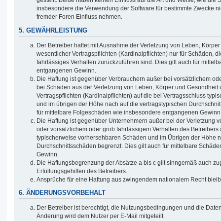
gestellt. Beide haben keinen Einfluss auf die Art und Weise, wie die
insbesondere die Verwendung der Software für bestimmte Zwecke nic
fremder Foren Einfluss nehmen.
5. GEWÄHRLEISTUNG
Der Betreiber haftet mit Ausnahme der Verletzung von Leben, Körpe
wesentlicher Vertragspflichten (Kardinalpflichten) nur für Schäden, di
fahrlässiges Verhalten zurückzuführen sind. Dies gilt auch für mitt
entgangenen Gewinn.
Die Haftung ist gegenüber Verbrauchern außer bei vorsätzlichem ode
bei Schäden aus der Verletzung von Leben, Körper und Gesundheit u
Vertragspflichten (Kardinalpflichten) auf die bei Vertragsschluss t
und im übrigen der Höhe nach auf die vertragstypischen Durchschnit
für mittelbare Folgeschäden wie insbesondere entgangenen Gewinn
Die Haftung ist gegenüber Unternehmern außer bei der Verletzung 
oder vorsätzlichem oder grob fahrlässigem Verhalten des Betreibers 
typischerweise vorhersehbaren Schäden und im Übrigen der Höhe na
Durchschnittsschäden begrenzt. Dies gilt auch für mittelbare Schä
Gewinn.
Die Haftungsbegrenzung der Absätze a bis c gilt sinngemäß auch zug
Erfüllungsgehilfen des Betreibers.
Ansprüche für eine Haftung aus zwingendem nationalem Recht bleib
6. ÄNDERUNGSVORBEHALT
Der Betreiber ist berechtigt, die Nutzungsbedingungen und die Date
Änderung wird dem Nutzer per E-Mail mitgeteilt.