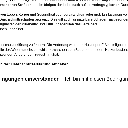
der grob fahrlässigem Verhalten oder bei Schäden aus der Verletzung von Leben, 
rhersehbaren Schäden und im übrigen der Höhe nach auf die vertragstypischen Durc
von Leben, Körper und Gesundheit oder vorsätzlichem oder grob fahrlässigem Verh
Durchschnittsschäden begrenzt. Dies gilt auch für mittelbare Schäden, insbeson
gunsten der Mitarbeiter und Erfüllungsgehilfen des Betreibers.
iben unberührt.
enschutzerklärung zu ändern. Die Änderung wird dem Nutzer per E-Mail mitgeteilt.
lle des Widerspruchs erlischt das zwischen dem Betreiber und dem Nutzer bestehen
utzer den Änderungen zugestimmt hat.
n der Datenschutzerklärung enthalten.