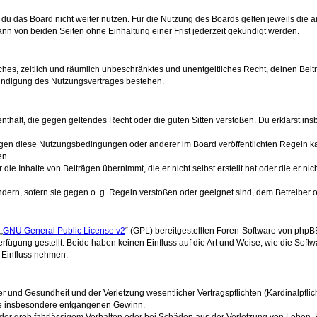
du das Board nicht weiter nutzen. Für die Nutzung des Boards gelten jeweils die a
nn von beiden Seiten ohne Einhaltung einer Frist jederzeit gekündigt werden.
nfaches, zeitlich und räumlich unbeschränktes und unentgeltliches Recht, deinen Be
Kündigung des Nutzungsvertrages bestehen.
e enthält, die gegen geltendes Recht oder die guten Sitten verstoßen. Du erklärst i
egen diese Nutzungsbedingungen oder anderer im Board veröffentlichten Regeln k
en.
die Inhalte von Beiträgen übernimmt, die er nicht selbst erstellt hat oder die er n
ndern, sofern sie gegen o. g. Regeln verstoßen oder geeignet sind, dem Betreiber
„
GNU General Public License v2
“ (GPL) bereitgestellten Foren-Software von php
ügung gestellt. Beide haben keinen Einfluss auf die Art und Weise, wie die Soft
 Einfluss nehmen.
 und Gesundheit und der Verletzung wesentlicher Vertragspflichten (Kardinalpflicht
 wie insbesondere entgangenen Gewinn.