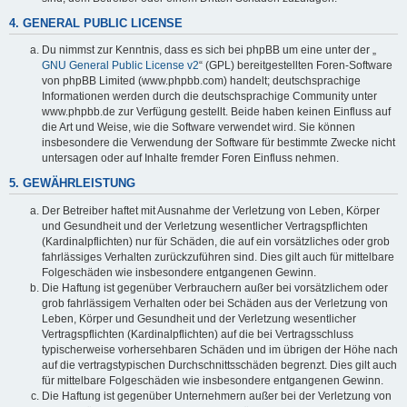
4. GENERAL PUBLIC LICENSE
Du nimmst zur Kenntnis, dass es sich bei phpBB um eine unter der „
GNU General Public License v2
“ (GPL) bereitgestellten Foren-Software
von phpBB Limited (www.phpbb.com) handelt; deutschsprachige
Informationen werden durch die deutschsprachige Community unter
www.phpbb.de zur Verfügung gestellt. Beide haben keinen Einfluss auf
die Art und Weise, wie die Software verwendet wird. Sie können
insbesondere die Verwendung der Software für bestimmte Zwecke nicht
untersagen oder auf Inhalte fremder Foren Einfluss nehmen.
5. GEWÄHRLEISTUNG
Der Betreiber haftet mit Ausnahme der Verletzung von Leben, Körper
und Gesundheit und der Verletzung wesentlicher Vertragspflichten
(Kardinalpflichten) nur für Schäden, die auf ein vorsätzliches oder grob
fahrlässiges Verhalten zurückzuführen sind. Dies gilt auch für mittelbare
Folgeschäden wie insbesondere entgangenen Gewinn.
Die Haftung ist gegenüber Verbrauchern außer bei vorsätzlichem oder
grob fahrlässigem Verhalten oder bei Schäden aus der Verletzung von
Leben, Körper und Gesundheit und der Verletzung wesentlicher
Vertragspflichten (Kardinalpflichten) auf die bei Vertragsschluss
typischerweise vorhersehbaren Schäden und im übrigen der Höhe nach
auf die vertragstypischen Durchschnittsschäden begrenzt. Dies gilt auch
für mittelbare Folgeschäden wie insbesondere entgangenen Gewinn.
Die Haftung ist gegenüber Unternehmern außer bei der Verletzung von