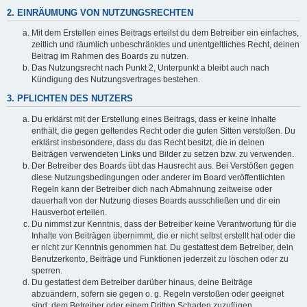
2. EINRÄUMUNG VON NUTZUNGSRECHTEN
Mit dem Erstellen eines Beitrags erteilst du dem Betreiber ein einfaches,
zeitlich und räumlich unbeschränktes und unentgeltliches Recht, deinen
Beitrag im Rahmen des Boards zu nutzen.
Das Nutzungsrecht nach Punkt 2, Unterpunkt a bleibt auch nach
Kündigung des Nutzungsvertrages bestehen.
3. PFLICHTEN DES NUTZERS
Du erklärst mit der Erstellung eines Beitrags, dass er keine Inhalte
enthält, die gegen geltendes Recht oder die guten Sitten verstoßen. Du
erklärst insbesondere, dass du das Recht besitzt, die in deinen
Beiträgen verwendeten Links und Bilder zu setzen bzw. zu verwenden.
Der Betreiber des Boards übt das Hausrecht aus. Bei Verstößen gegen
diese Nutzungsbedingungen oder anderer im Board veröffentlichten
Regeln kann der Betreiber dich nach Abmahnung zeitweise oder
dauerhaft von der Nutzung dieses Boards ausschließen und dir ein
Hausverbot erteilen.
Du nimmst zur Kenntnis, dass der Betreiber keine Verantwortung für die
Inhalte von Beiträgen übernimmt, die er nicht selbst erstellt hat oder die
er nicht zur Kenntnis genommen hat. Du gestattest dem Betreiber, dein
Benutzerkonto, Beiträge und Funktionen jederzeit zu löschen oder zu
sperren.
Du gestattest dem Betreiber darüber hinaus, deine Beiträge
abzuändern, sofern sie gegen o. g. Regeln verstoßen oder geeignet
sind, dem Betreiber oder einem Dritten Schaden zuzufügen.