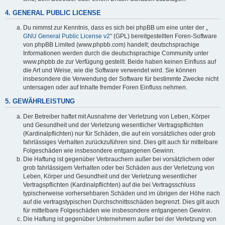
4. GENERAL PUBLIC LICENSE
Du nimmst zur Kenntnis, dass es sich bei phpBB um eine unter der „
GNU General Public License v2
“ (GPL) bereitgestellten Foren-Software
von phpBB Limited (www.phpbb.com) handelt; deutschsprachige
Informationen werden durch die deutschsprachige Community unter
www.phpbb.de zur Verfügung gestellt. Beide haben keinen Einfluss auf
die Art und Weise, wie die Software verwendet wird. Sie können
insbesondere die Verwendung der Software für bestimmte Zwecke nicht
untersagen oder auf Inhalte fremder Foren Einfluss nehmen.
5. GEWÄHRLEISTUNG
Der Betreiber haftet mit Ausnahme der Verletzung von Leben, Körper
und Gesundheit und der Verletzung wesentlicher Vertragspflichten
(Kardinalpflichten) nur für Schäden, die auf ein vorsätzliches oder grob
fahrlässiges Verhalten zurückzuführen sind. Dies gilt auch für mittelbare
Folgeschäden wie insbesondere entgangenen Gewinn.
Die Haftung ist gegenüber Verbrauchern außer bei vorsätzlichem oder
grob fahrlässigem Verhalten oder bei Schäden aus der Verletzung von
Leben, Körper und Gesundheit und der Verletzung wesentlicher
Vertragspflichten (Kardinalpflichten) auf die bei Vertragsschluss
typischerweise vorhersehbaren Schäden und im übrigen der Höhe nach
auf die vertragstypischen Durchschnittsschäden begrenzt. Dies gilt auch
für mittelbare Folgeschäden wie insbesondere entgangenen Gewinn.
Die Haftung ist gegenüber Unternehmern außer bei der Verletzung von