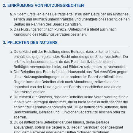
2. EINRÄUMUNG VON NUTZUNGSRECHTEN
Mit dem Erstellen eines Beitrags erteilst du dem Betreiber ein einfaches,
zeitlich und räumlich unbeschränktes und unentgeltliches Recht, deinen
Beitrag im Rahmen des Boards zu nutzen.
Das Nutzungsrecht nach Punkt 2, Unterpunkt a bleibt auch nach
Kündigung des Nutzungsvertrages bestehen.
3. PFLICHTEN DES NUTZERS
Du erklärst mit der Erstellung eines Beitrags, dass er keine Inhalte
enthält, die gegen geltendes Recht oder die guten Sitten verstoßen. Du
erklärst insbesondere, dass du das Recht besitzt, die in deinen
Beiträgen verwendeten Links und Bilder zu setzen bzw. zu verwenden.
Der Betreiber des Boards übt das Hausrecht aus. Bei Verstößen gegen
diese Nutzungsbedingungen oder anderer im Board veröffentlichten
Regeln kann der Betreiber dich nach Abmahnung zeitweise oder
dauerhaft von der Nutzung dieses Boards ausschließen und dir ein
Hausverbot erteilen.
Du nimmst zur Kenntnis, dass der Betreiber keine Verantwortung für die
Inhalte von Beiträgen übernimmt, die er nicht selbst erstellt hat oder die
er nicht zur Kenntnis genommen hat. Du gestattest dem Betreiber, dein
Benutzerkonto, Beiträge und Funktionen jederzeit zu löschen oder zu
sperren.
Du gestattest dem Betreiber darüber hinaus, deine Beiträge
abzuändern, sofern sie gegen o. g. Regeln verstoßen oder geeignet
sind, dem Betreiber oder einem Dritten Schaden zuzufügen.