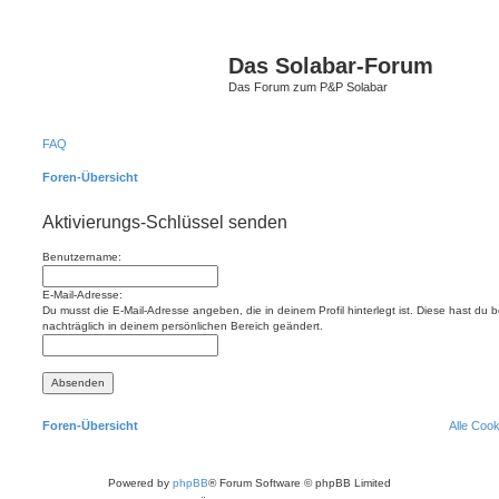
Das Solabar-Forum
Das Forum zum P&P Solabar
FAQ
Foren-Übersicht
Aktivierungs-Schlüssel senden
Benutzername:
E-Mail-Adresse:
Du musst die E-Mail-Adresse angeben, die in deinem Profil hinterlegt ist. Diese hast du
nachträglich in deinem persönlichen Bereich geändert.
Foren-Übersicht
Alle Coo
Powered by
phpBB
® Forum Software © phpBB Limited