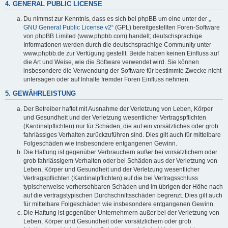
4. GENERAL PUBLIC LICENSE
Du nimmst zur Kenntnis, dass es sich bei phpBB um eine unter der „
GNU General Public License v2
“ (GPL) bereitgestellten Foren-Software
von phpBB Limited (www.phpbb.com) handelt; deutschsprachige
Informationen werden durch die deutschsprachige Community unter
www.phpbb.de zur Verfügung gestellt. Beide haben keinen Einfluss auf
die Art und Weise, wie die Software verwendet wird. Sie können
insbesondere die Verwendung der Software für bestimmte Zwecke nicht
untersagen oder auf Inhalte fremder Foren Einfluss nehmen.
5. GEWÄHRLEISTUNG
Der Betreiber haftet mit Ausnahme der Verletzung von Leben, Körper
und Gesundheit und der Verletzung wesentlicher Vertragspflichten
(Kardinalpflichten) nur für Schäden, die auf ein vorsätzliches oder grob
fahrlässiges Verhalten zurückzuführen sind. Dies gilt auch für mittelbare
Folgeschäden wie insbesondere entgangenen Gewinn.
Die Haftung ist gegenüber Verbrauchern außer bei vorsätzlichem oder
grob fahrlässigem Verhalten oder bei Schäden aus der Verletzung von
Leben, Körper und Gesundheit und der Verletzung wesentlicher
Vertragspflichten (Kardinalpflichten) auf die bei Vertragsschluss
typischerweise vorhersehbaren Schäden und im übrigen der Höhe nach
auf die vertragstypischen Durchschnittsschäden begrenzt. Dies gilt auch
für mittelbare Folgeschäden wie insbesondere entgangenen Gewinn.
Die Haftung ist gegenüber Unternehmern außer bei der Verletzung von
Leben, Körper und Gesundheit oder vorsätzlichem oder grob