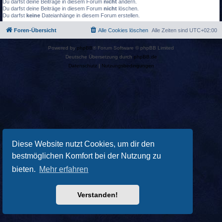
Du darfst deine Beiträge in diesem Forum
nicht
ändern.
Du darfst deine Beiträge in diesem Forum
nicht
löschen.
Du darfst
keine
Dateianhänge in diesem Forum erstellen.
Foren-Übersicht
Alle Cookies löschen
Alle Zeiten sind
UTC+02:00
Powered by
phpBB
® Forum Software © phpBB Limited
Deutsche Übersetzung durch
phpBB.de
Datenschutz
|
Nutzungsbedingungen
Diese Website nutzt Cookies, um dir den
bestmöglichen Komfort bei der Nutzung zu
bieten.
Mehr erfahren
Verstanden!