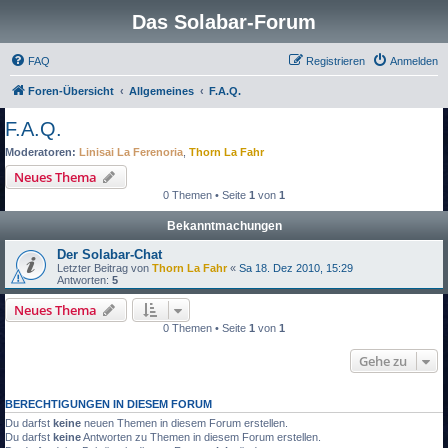
Das Solabar-Forum
FAQ
Registrieren
Anmelden
Foren-Übersicht
Allgemeines
F.A.Q.
F.A.Q.
Moderatoren:
Linisai La Ferenoria
,
Thorn La Fahr
Neues Thema
0 Themen • Seite
1
von
1
Bekanntmachungen
Der Solabar-Chat
Letzter Beitrag von
Thorn La Fahr
«
Sa 18. Dez 2010, 15:29
Antworten:
5
Neues Thema
0 Themen • Seite
1
von
1
Gehe zu
BERECHTIGUNGEN IN DIESEM FORUM
Du darfst
keine
neuen Themen in diesem Forum erstellen.
Du darfst
keine
Antworten zu Themen in diesem Forum erstellen.