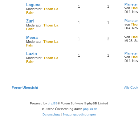
Laguna
Planete
1
1
von
Tho
Moderator:
Thorn La
Di 4. No
Fahr
Zuri
Planete
1
1
von
Tho
Moderator:
Thorn La
Di 4. No
Fahr
Meera
von
Tho
1
2
Mi 23. S
Moderator:
Thorn La
Fahr
Luzio
Planete
1
1
von
Tho
Moderator:
Thorn La
Di 4. No
Fahr
Foren-Übersicht
Alle Coo
Powered by
phpBB
® Forum Software © phpBB Limited
Deutsche Übersetzung durch
phpBB.de
Datenschutz
|
Nutzungsbedingungen