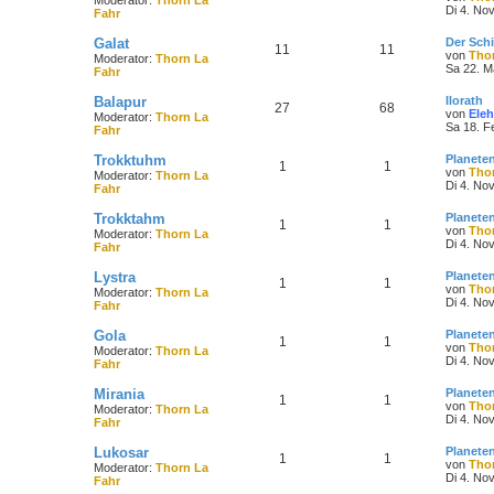
Di 4. No
Fahr
Galat
Der Sch
11
11
von
Tho
Moderator:
Thorn La
Sa 22. M
Fahr
Balapur
Ilorath
27
68
von
Eleh
Moderator:
Thorn La
Sa 18. F
Fahr
Trokktuhm
Planete
1
1
von
Tho
Moderator:
Thorn La
Di 4. No
Fahr
Trokktahm
Planete
1
1
von
Tho
Moderator:
Thorn La
Di 4. No
Fahr
Lystra
Planete
1
1
von
Tho
Moderator:
Thorn La
Di 4. No
Fahr
Gola
Planete
1
1
von
Tho
Moderator:
Thorn La
Di 4. No
Fahr
Mirania
Planete
1
1
von
Tho
Moderator:
Thorn La
Di 4. No
Fahr
Lukosar
Planete
1
1
von
Tho
Moderator:
Thorn La
Di 4. No
Fahr