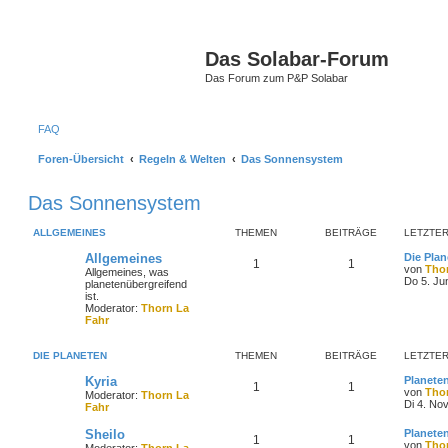
Das Solabar-Forum
Das Forum zum P&P Solabar
FAQ
Foren-Übersicht
Regeln & Welten
Das Sonnensystem
Das Sonnensystem
ALLGEMEINES
THEMEN
BEITRÄGE
LETZTER
Allgemeines
Die Plan
1
1
von
Tho
Allgemeines, was
Do 5. Ju
planetenübergreifend
ist.
Moderator:
Thorn La
Fahr
DIE PLANETEN
THEMEN
BEITRÄGE
LETZTER
Kyria
Planete
1
1
von
Tho
Moderator:
Thorn La
Di 4. No
Fahr
Sheilo
Planete
1
1
von
Tho
Moderator:
Thorn La