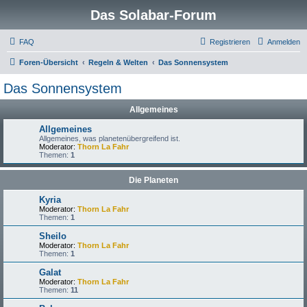
Das Solabar-Forum
FAQ
Registrieren
Anmelden
Foren-Übersicht
Regeln & Welten
Das Sonnensystem
Das Sonnensystem
Allgemeines
Allgemeines
Allgemeines, was planetenübergreifend ist.
Moderator:
Thorn La Fahr
Themen:
1
Die Planeten
Kyria
Moderator:
Thorn La Fahr
Themen:
1
Sheilo
Moderator:
Thorn La Fahr
Themen:
1
Galat
Moderator:
Thorn La Fahr
Themen:
11