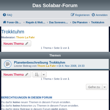
Das Solabar-Forum
FAQ
Registrieren
Anmelden
Foren-Übersicht
Regeln & Welten
Das Sonnensystem
Die Planeten
Trokktuhm
Trokktuhm
Moderator:
Thorn La Fahr
Neues Thema
1 Thema • Seite
1
von
1
Themen
Planetenbeschreibung Trokktuhm
Letzter Beitrag von
Thorn La Fahr
«
Di 4. Nov 2008, 19:33
Neues Thema
1 Thema • Seite
1
von
1
Gehe zu
BERECHTIGUNGEN IN DIESEM FORUM
Du darfst
keine
neuen Themen in diesem Forum erstellen.
Du darfst
keine
Antworten zu Themen in diesem Forum erstellen.
Du darfst deine Beiträge in diesem Forum
nicht
ändern.