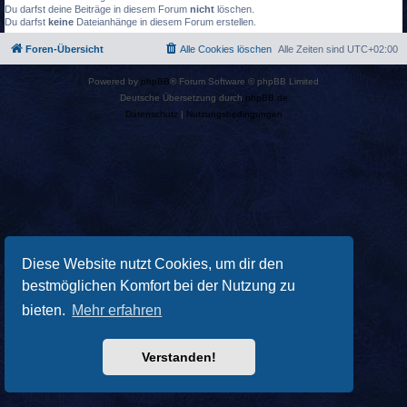
Du darfst deine Beiträge in diesem Forum
nicht
löschen.
Du darfst
keine
Dateianhänge in diesem Forum erstellen.
Foren-Übersicht
Alle Cookies löschen
Alle Zeiten sind
UTC+02:00
Powered by
phpBB
® Forum Software © phpBB Limited
Deutsche Übersetzung durch
phpBB.de
Datenschutz
|
Nutzungsbedingungen
Diese Website nutzt Cookies, um dir den
bestmöglichen Komfort bei der Nutzung zu
bieten.
Mehr erfahren
Verstanden!