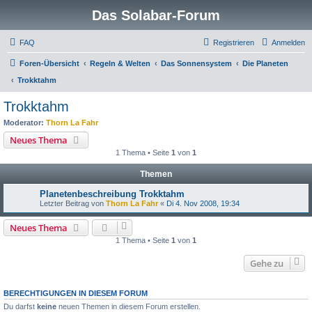
Das Solabar-Forum
FAQ
Registrieren
Anmelden
Foren-Übersicht
Regeln & Welten
Das Sonnensystem
Die Planeten
Trokktahm
Trokktahm
Moderator:
Thorn La Fahr
Neues Thema
1 Thema • Seite
1
von
1
Themen
Planetenbeschreibung Trokktahm
Letzter Beitrag von
Thorn La Fahr
«
Di 4. Nov 2008, 19:34
Neues Thema
1 Thema • Seite
1
von
1
Gehe zu
BERECHTIGUNGEN IN DIESEM FORUM
Du darfst
keine
neuen Themen in diesem Forum erstellen.