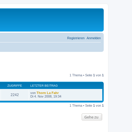
Registrieren
Anmelden
1 Thema • Seite
1
von
1
ZUGRIFFE
LETZTER BEITRAG
von
Thorn La Fahr
2242
Di 4. Nov 2008, 19:34
1 Thema • Seite
1
von
1
Gehe zu