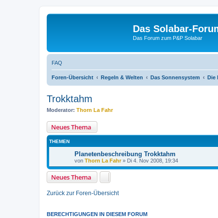
Das Solabar-Foru
Das Forum zum P&P Solabar
FAQ
Foren-Übersicht
Regeln & Welten
Das Sonnensystem
Die 
Trokktahm
Moderator:
Thorn La Fahr
Neues Thema
THEMEN
Planetenbeschreibung Trokktahm
von
Thorn La Fahr
»
Di 4. Nov 2008, 19:34
Neues Thema
Zurück zur Foren-Übersicht
BERECHTIGUNGEN IN DIESEM FORUM