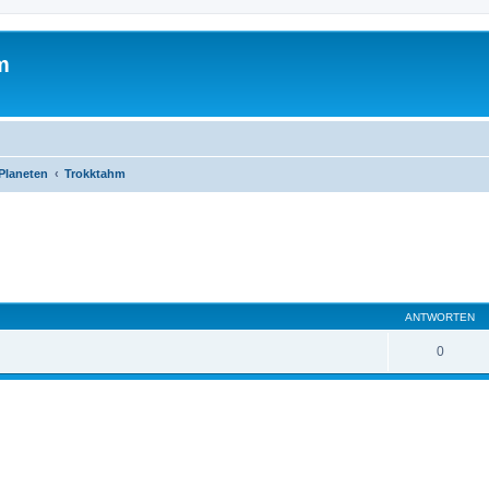
m
Planeten
Trokktahm
ANTWORTEN
0