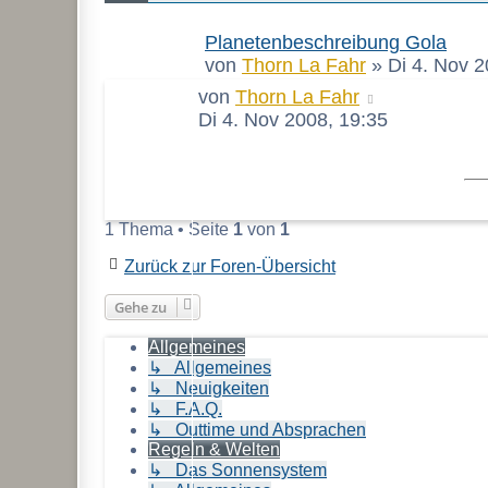
THEMEN
Planetenbeschreibung Gola
von
Thorn La Fahr
»
Di 4. Nov 2
von
Thorn La Fahr
Di 4. Nov 2008, 19:35
1 Thema • Seite
1
von
1
Zurück zur Foren-Übersicht
Gehe zu
Allgemeines
↳ Allgemeines
↳ Neuigkeiten
↳ F.A.Q.
↳ Outtime und Absprachen
Regeln & Welten
↳ Das Sonnensystem