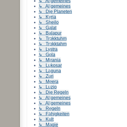
↳ Allgemeines
↳ Allgemeines
↳ Die Planeten
↳ Kyria
↳ Sheilo
↳ Galat
↳ Balapur
↳ Trokktuhm
↳ Trokktahm
↳ Lystra
↳ Gola
↳ Mirania
↳ Lukosar
↳ Laguna
↳ Zuri
↳ Meera
↳ Luzio
↳ Die Regeln
↳ Allgemeines
↳ Allgemeines
↳ Regeln
↳ Fähigkeiten
↳ Kult
↳ Magie