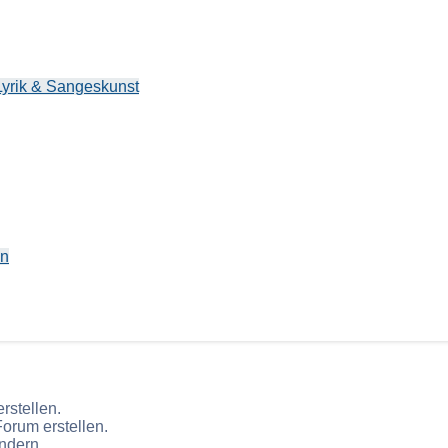
yrik & Sangeskunst
en
stellen.
orum erstellen.
ndern.