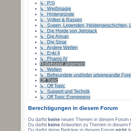
↳ PSI
↳ Weißmagie
↳ Hintergründe
↳ Völker & Rassen
↳ Sagen, Legenden, Heldengeschichten, L
↳ Die Horde von Jetrotack
↳ Die Aijnan
↳ Die Sinar
↳ Andere Welten
↳ Enki II
↳ Pharos IV
Rollenspiel allgemein
↳ Welten
↳ Befreundete und/oder artverwandte For
Off Topic
↳ Off Topic
↳ Support und Technik
↳ Off Topic Evergreens
Berechtigungen in diesem Forum
Du darfst
keine
neuen Themen in diesem Forum er
Du darfst
keine
Antworten zu Themen in diesem F
Du darfst deine Beiträge in diesem Forum
nicht
ä