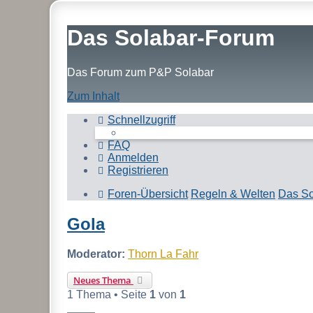
Das Solabar-Forum
Das Forum zum P&P Solabar
Zum Inhalt
Schnellzugriff
FAQ
Anmelden
Registrieren
Foren-Übersicht
Regeln & Welten
Das S
Gola
Moderator:
Thorn La Fahr
Neues Thema
1 Thema • Seite
1
von
1