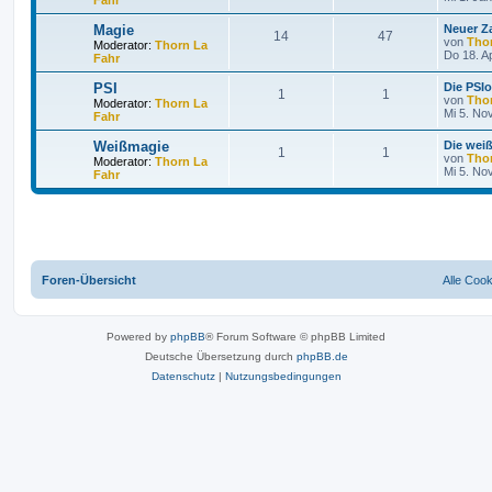
Magie
Neuer Z
14
47
von
Tho
Moderator:
Thorn La
Do 18. A
Fahr
PSI
Die PSI
1
1
von
Tho
Moderator:
Thorn La
Mi 5. No
Fahr
Weißmagie
Die wei
1
1
von
Tho
Moderator:
Thorn La
Mi 5. No
Fahr
Foren-Übersicht
Alle Coo
Powered by
phpBB
® Forum Software © phpBB Limited
Deutsche Übersetzung durch
phpBB.de
Datenschutz
|
Nutzungsbedingungen