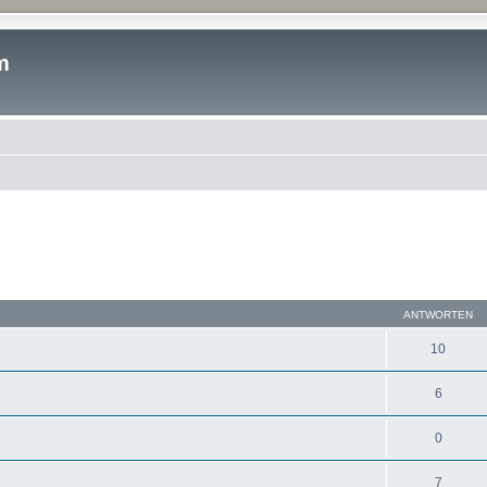
m
ANTWORTEN
10
6
0
7