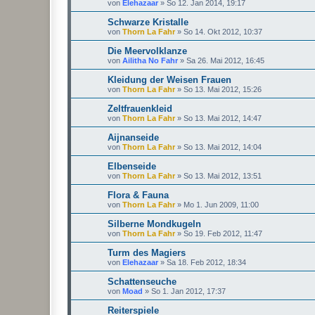
von
Elehazaar
»
So 12. Jan 2014, 19:17
Schwarze Kristalle
von
Thorn La Fahr
»
So 14. Okt 2012, 10:37
Die Meervolklanze
von
Ailitha No Fahr
»
Sa 26. Mai 2012, 16:45
Kleidung der Weisen Frauen
von
Thorn La Fahr
»
So 13. Mai 2012, 15:26
Zeltfrauenkleid
von
Thorn La Fahr
»
So 13. Mai 2012, 14:47
Aijnanseide
von
Thorn La Fahr
»
So 13. Mai 2012, 14:04
Elbenseide
von
Thorn La Fahr
»
So 13. Mai 2012, 13:51
Flora & Fauna
von
Thorn La Fahr
»
Mo 1. Jun 2009, 11:00
Silberne Mondkugeln
von
Thorn La Fahr
»
So 19. Feb 2012, 11:47
Turm des Magiers
von
Elehazaar
»
Sa 18. Feb 2012, 18:34
Schattenseuche
von
Moad
»
So 1. Jan 2012, 17:37
Reiterspiele