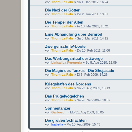
von
Thorn La Fahr
»
So 1. Jan 2012, 16:24
Die Nexi der Götter
von
Thorn La Fahr
»
Do 2. Jun 2011, 13:07
Der Tempel der Alten
von
Thorn La Fahr
»
Fr 13. Mai 2011, 15:21
Eine Abhandlung über Bernrod
von
Thorn La Fahr
»
Sa 5. Mär 2011, 14:12
Zwergenschiffe/-boote
von
Thorn La Fahr
»
Do 10. Feb 2011, 11:06
Das Werbungsritual der Zwerge
von
Linisai La Ferenoria
»
So 8. Aug 2010, 19:09
Die Magie des Tanzes - Die Shejasade
von
Thorn La Fahr
»
Di 3. Feb 2009, 14:26
Kriegshafen des Nordens
von
Thorn La Fahr
»
So 23. Aug 2009, 18:13
Das Prügelvögelchen
von
Thorn La Fahr
»
Sa 26. Sep 2009, 18:37
Sonnentänzer
von
Garbosch
»
Mo 31. Aug 2009, 18:05
Die großen Schlachten
von
Isabella
»
Mo 10. Aug 2009, 15:43