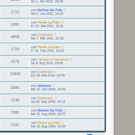
So 1. Jan 2012, 16:24
von
Nothan No Fahr
1712
Mo 6. Jun 2011, 19:24
von
Thorn La Fahr
1400
Fr 13. Mai 2011, 15:21
von
Garbosch
4858
Mo 7. Mär 2011, 22:18
von
Thorn La Fahr
1720
Fr 11. Feb 2011, 10:42
von
Linisai La Ferenoria
1578
So 8. Aug 2010, 19:09
von
Garbosch
12945
Do 20. Mai 2010, 18:58
von
Alderara
2084
Mo 12. Okt 2009, 19:49
von
Garbosch
1536
Sa 26. Sep 2009, 19:13
von
Nothan No Fahr
1580
Mo 31. Aug 2009, 18:57
von
Thorn La Fahr
1342
Mo 10. Aug 2009, 15:59