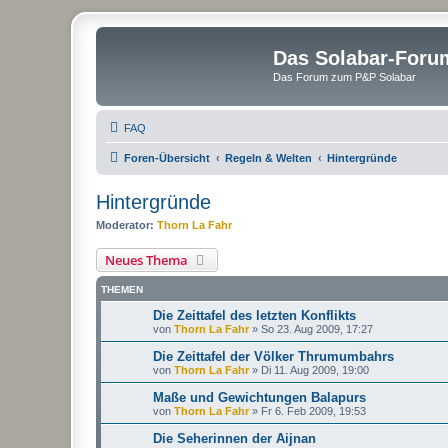
Das Solabar-Foru
Das Forum zum P&P Solabar
FAQ
Foren-Übersicht
Regeln & Welten
Hintergründe
Hintergründe
Moderator:
Thorn La Fahr
Neues Thema
THEMEN
Die Zeittafel des letzten Konflikts
von
Thorn La Fahr
»
So 23. Aug 2009, 17:27
Die Zeittafel der Völker Thrumumbahrs
von
Thorn La Fahr
»
Di 11. Aug 2009, 19:00
Maße und Gewichtungen Balapurs
von
Thorn La Fahr
»
Fr 6. Feb 2009, 19:53
Die Seherinnen der Aijnan