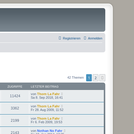
Registrieren
Anmelden
1
2
Nächste
42 Themen
ZUGRIFFE
LETZTER BEITRAG
von
Thorn La Fahr
11424
Sa 8. Sep 2018, 16:41
von
Thorn La Fahr
3362
Fr 28. Aug 2009, 11:52
von
Thorn La Fahr
2199
Fr 6. Feb 2009, 19:53
von
Nothan No Fahr
2143