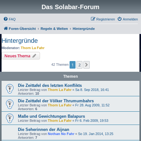
Das Solabar-Forum
FAQ
Registrieren
Anmelden
Foren-Übersicht
Regeln & Welten
Hintergründe
Hintergründe
Moderator:
Thorn La Fahr
Neues Thema
1
2
Nächste
42 Themen
Themen
Die Zeittafel des letzten Konflikts
Letzter Beitrag von
Thorn La Fahr
«
Sa 8. Sep 2018, 16:41
Antworten:
10
Die Zeittafel der Völker Thrumumbahrs
Letzter Beitrag von
Thorn La Fahr
«
Fr 28. Aug 2009, 11:52
Antworten:
6
Maße und Gewichtungen Balapurs
Letzter Beitrag von
Thorn La Fahr
«
Fr 6. Feb 2009, 19:53
Die Seherinnen der Aijnan
Letzter Beitrag von
Nothan No Fahr
«
So 19. Jan 2014, 13:25
Antworten:
7