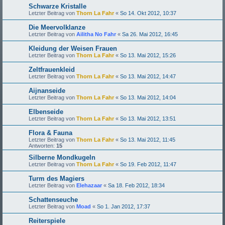
Schwarze Kristalle
Letzter Beitrag von
Thorn La Fahr
«
So 14. Okt 2012, 10:37
Die Meervolklanze
Letzter Beitrag von
Ailitha No Fahr
«
Sa 26. Mai 2012, 16:45
Kleidung der Weisen Frauen
Letzter Beitrag von
Thorn La Fahr
«
So 13. Mai 2012, 15:26
Zeltfrauenkleid
Letzter Beitrag von
Thorn La Fahr
«
So 13. Mai 2012, 14:47
Aijnanseide
Letzter Beitrag von
Thorn La Fahr
«
So 13. Mai 2012, 14:04
Elbenseide
Letzter Beitrag von
Thorn La Fahr
«
So 13. Mai 2012, 13:51
Flora & Fauna
Letzter Beitrag von
Thorn La Fahr
«
So 13. Mai 2012, 11:45
Antworten:
15
Silberne Mondkugeln
Letzter Beitrag von
Thorn La Fahr
«
So 19. Feb 2012, 11:47
Turm des Magiers
Letzter Beitrag von
Elehazaar
«
Sa 18. Feb 2012, 18:34
Schattenseuche
Letzter Beitrag von
Moad
«
So 1. Jan 2012, 17:37
Reiterspiele