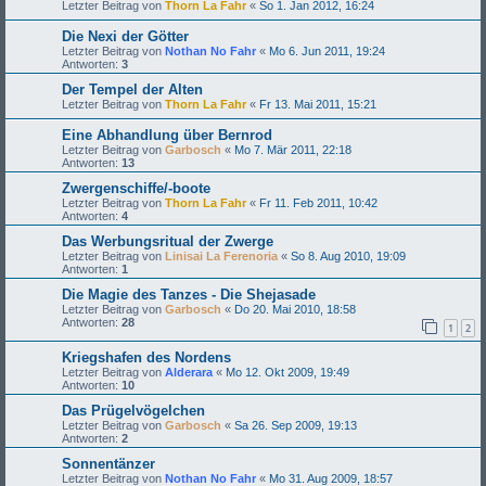
Letzter Beitrag von
Thorn La Fahr
«
So 1. Jan 2012, 16:24
Die Nexi der Götter
Letzter Beitrag von
Nothan No Fahr
«
Mo 6. Jun 2011, 19:24
Antworten:
3
Der Tempel der Alten
Letzter Beitrag von
Thorn La Fahr
«
Fr 13. Mai 2011, 15:21
Eine Abhandlung über Bernrod
Letzter Beitrag von
Garbosch
«
Mo 7. Mär 2011, 22:18
Antworten:
13
Zwergenschiffe/-boote
Letzter Beitrag von
Thorn La Fahr
«
Fr 11. Feb 2011, 10:42
Antworten:
4
Das Werbungsritual der Zwerge
Letzter Beitrag von
Linisai La Ferenoria
«
So 8. Aug 2010, 19:09
Antworten:
1
Die Magie des Tanzes - Die Shejasade
Letzter Beitrag von
Garbosch
«
Do 20. Mai 2010, 18:58
Antworten:
28
1
2
Kriegshafen des Nordens
Letzter Beitrag von
Alderara
«
Mo 12. Okt 2009, 19:49
Antworten:
10
Das Prügelvögelchen
Letzter Beitrag von
Garbosch
«
Sa 26. Sep 2009, 19:13
Antworten:
2
Sonnentänzer
Letzter Beitrag von
Nothan No Fahr
«
Mo 31. Aug 2009, 18:57