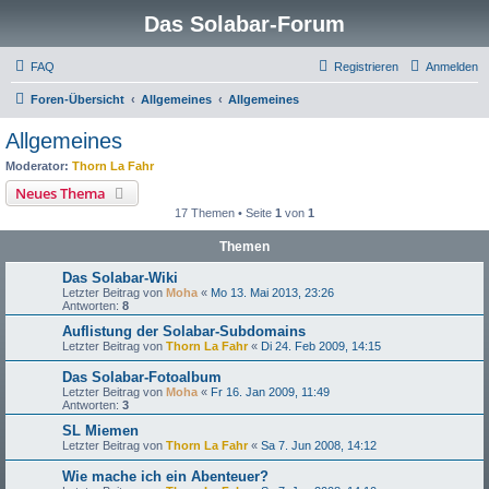
Das Solabar-Forum
FAQ
Registrieren
Anmelden
Foren-Übersicht
Allgemeines
Allgemeines
Allgemeines
Moderator:
Thorn La Fahr
Neues Thema
17 Themen • Seite
1
von
1
Themen
Das Solabar-Wiki
Letzter Beitrag von
Moha
«
Mo 13. Mai 2013, 23:26
Antworten:
8
Auflistung der Solabar-Subdomains
Letzter Beitrag von
Thorn La Fahr
«
Di 24. Feb 2009, 14:15
Das Solabar-Fotoalbum
Letzter Beitrag von
Moha
«
Fr 16. Jan 2009, 11:49
Antworten:
3
SL Miemen
Letzter Beitrag von
Thorn La Fahr
«
Sa 7. Jun 2008, 14:12
Wie mache ich ein Abenteuer?