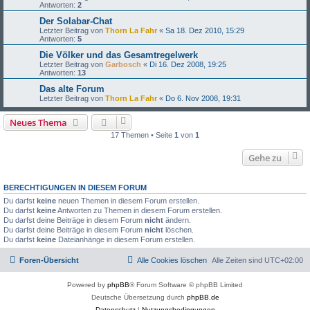
Antworten:
2
Der Solabar-Chat
Letzter Beitrag von
Thorn La Fahr
«
Sa 18. Dez 2010, 15:29
Antworten:
5
Die Völker und das Gesamtregelwerk
Letzter Beitrag von
Garbosch
«
Di 16. Dez 2008, 19:25
Antworten:
13
Das alte Forum
Letzter Beitrag von
Thorn La Fahr
«
Do 6. Nov 2008, 19:31
Neues Thema
17 Themen • Seite
1
von
1
Gehe zu
BERECHTIGUNGEN IN DIESEM FORUM
Du darfst
keine
neuen Themen in diesem Forum erstellen.
Du darfst
keine
Antworten zu Themen in diesem Forum erstellen.
Du darfst deine Beiträge in diesem Forum
nicht
ändern.
Du darfst deine Beiträge in diesem Forum
nicht
löschen.
Du darfst
keine
Dateianhänge in diesem Forum erstellen.
Foren-Übersicht
Alle Cookies löschen
Alle Zeiten sind
UTC+02:00
Powered by
phpBB
® Forum Software © phpBB Limited
Deutsche Übersetzung durch
phpBB.de
Datenschutz
|
Nutzungsbedingungen