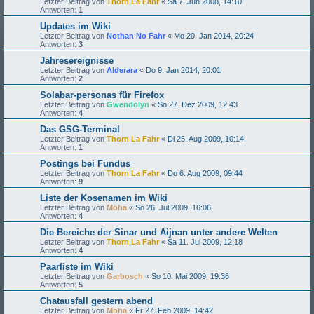
Letzter Beitrag von
Thorn La Fahr
«
Sa 7. Jun 2008, 14:10
Antworten:
1
Updates im Wiki
Letzter Beitrag von
Nothan No Fahr
«
Mo 20. Jan 2014, 20:24
Antworten:
3
Jahresereignisse
Letzter Beitrag von
Alderara
«
Do 9. Jan 2014, 20:01
Antworten:
2
Solabar-personas für Firefox
Letzter Beitrag von
Gwendolyn
«
So 27. Dez 2009, 12:43
Antworten:
4
Das GSG-Terminal
Letzter Beitrag von
Thorn La Fahr
«
Di 25. Aug 2009, 10:14
Antworten:
1
Postings bei Fundus
Letzter Beitrag von
Thorn La Fahr
«
Do 6. Aug 2009, 09:44
Antworten:
9
Liste der Kosenamen im Wiki
Letzter Beitrag von
Moha
«
So 26. Jul 2009, 16:06
Antworten:
4
Die Bereiche der Sinar und Aijnan unter andere Welten
Letzter Beitrag von
Thorn La Fahr
«
Sa 11. Jul 2009, 12:18
Antworten:
4
Paarliste im Wiki
Letzter Beitrag von
Garbosch
«
So 10. Mai 2009, 19:36
Antworten:
5
Chatausfall gestern abend
Letzter Beitrag von
Moha
«
Fr 27. Feb 2009, 14:42