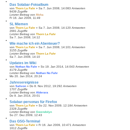
Das Solabar-Fotoalbum
von
Thorn La Fahr
»
Sa 7. Jun 2008, 14:08
3
Antworten
9439
Zugriffe
Letzter Beitrag
von
Moha
Fr 16. Jan 2009, 11:49
SL Miemen
von
Thorn La Fahr
»
Sa 7. Jun 2008, 14:12
0
Antworten
2681
Zugriffe
Letzter Beitrag
von
Thorn La Fahr
Sa 7. Jun 2008, 14:12
Wie mache ich ein Abenteuer?
von
Thorn La Fahr
»
Sa 7. Jun 2008, 14:10
1
Antworten
3155
Zugriffe
Letzter Beitrag
von
Thorn La Fahr
Sa 7. Jun 2008, 14:10
Updates im Wiki
von
Nothan No Fahr
»
So 19. Jan 2014, 14:04
3
Antworten
4179
Zugriffe
Letzter Beitrag
von
Nothan No Fahr
Mo 20. Jan 2014, 20:24
Jahresereignisse
von
Salivon
»
Do 8. Nov 2012, 19:29
2
Antworten
1707
Zugriffe
Letzter Beitrag
von
Alderara
Do 9. Jan 2014, 20:01
Solabar-personas für Firefox
von
Thorn La Fahr
»
So 22. Nov 2009, 12:18
4
Antworten
2328
Zugriffe
Letzter Beitrag
von
Gwendolyn
So 27. Dez 2009, 12:43
Das GSG-Terminal
von
Thorn La Fahr
»
Fr 16. Jan 2009, 10:47
1
Antworten
1612
Zugriffe