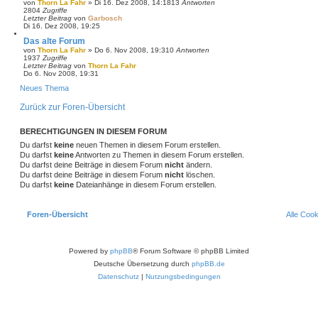
von
Thorn La Fahr
»
Di 16. Dez 2008, 14:18
13
Antworten
2804
Zugriffe
Letzter Beitrag
von
Garbosch
Di 16. Dez 2008, 19:25
Das alte Forum
von
Thorn La Fahr
»
Do 6. Nov 2008, 19:31
0
Antworten
1937
Zugriffe
Letzter Beitrag
von
Thorn La Fahr
Do 6. Nov 2008, 19:31
Neues Thema
Zurück zur Foren-Übersicht
BERECHTIGUNGEN IN DIESEM FORUM
Du darfst
keine
neuen Themen in diesem Forum erstellen.
Du darfst
keine
Antworten zu Themen in diesem Forum erstellen.
Du darfst deine Beiträge in diesem Forum
nicht
ändern.
Du darfst deine Beiträge in diesem Forum
nicht
löschen.
Du darfst
keine
Dateianhänge in diesem Forum erstellen.
Foren-Übersicht
Alle Coo
Powered by
phpBB
® Forum Software © phpBB Limited
Deutsche Übersetzung durch
phpBB.de
Datenschutz
|
Nutzungsbedingungen