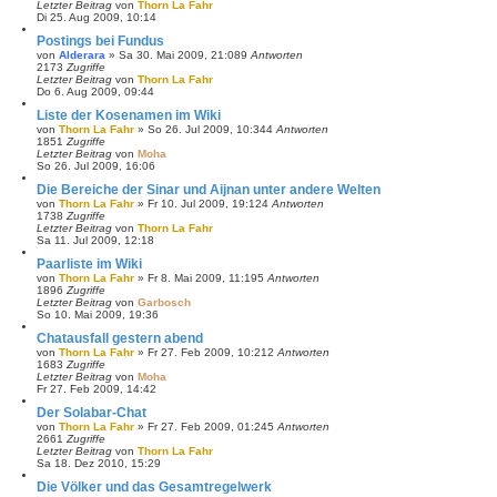
Letzter Beitrag
von
Thorn La Fahr
Di 25. Aug 2009, 10:14
Postings bei Fundus
von
Alderara
»
Sa 30. Mai 2009, 21:08
9
Antworten
2173
Zugriffe
Letzter Beitrag
von
Thorn La Fahr
Do 6. Aug 2009, 09:44
Liste der Kosenamen im Wiki
von
Thorn La Fahr
»
So 26. Jul 2009, 10:34
4
Antworten
1851
Zugriffe
Letzter Beitrag
von
Moha
So 26. Jul 2009, 16:06
Die Bereiche der Sinar und Aijnan unter andere Welten
von
Thorn La Fahr
»
Fr 10. Jul 2009, 19:12
4
Antworten
1738
Zugriffe
Letzter Beitrag
von
Thorn La Fahr
Sa 11. Jul 2009, 12:18
Paarliste im Wiki
von
Thorn La Fahr
»
Fr 8. Mai 2009, 11:19
5
Antworten
1896
Zugriffe
Letzter Beitrag
von
Garbosch
So 10. Mai 2009, 19:36
Chatausfall gestern abend
von
Thorn La Fahr
»
Fr 27. Feb 2009, 10:21
2
Antworten
1683
Zugriffe
Letzter Beitrag
von
Moha
Fr 27. Feb 2009, 14:42
Der Solabar-Chat
von
Thorn La Fahr
»
Fr 27. Feb 2009, 01:24
5
Antworten
2661
Zugriffe
Letzter Beitrag
von
Thorn La Fahr
Sa 18. Dez 2010, 15:29
Die Völker und das Gesamtregelwerk