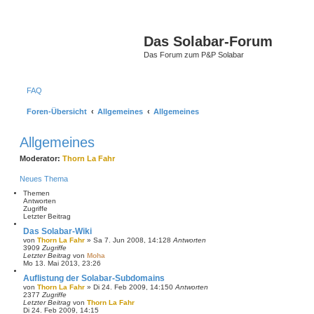
Das Solabar-Forum
Das Forum zum P&P Solabar
FAQ
Foren-Übersicht
Allgemeines
Allgemeines
Allgemeines
Moderator:
Thorn La Fahr
Neues Thema
Themen
Antworten
Zugriffe
Letzter Beitrag
Das Solabar-Wiki
von
Thorn La Fahr
»
Sa 7. Jun 2008, 14:12
8
Antworten
3909
Zugriffe
Letzter Beitrag
von
Moha
Mo 13. Mai 2013, 23:26
Auflistung der Solabar-Subdomains
von
Thorn La Fahr
»
Di 24. Feb 2009, 14:15
0
Antworten
2377
Zugriffe
Letzter Beitrag
von
Thorn La Fahr
Di 24. Feb 2009, 14:15