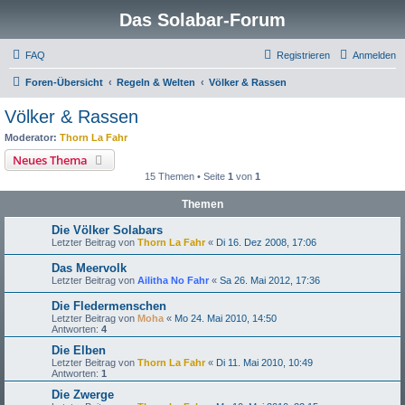
Das Solabar-Forum
FAQ
Registrieren
Anmelden
Foren-Übersicht
Regeln & Welten
Völker & Rassen
Völker & Rassen
Moderator:
Thorn La Fahr
Neues Thema
15 Themen • Seite
1
von
1
Themen
Die Völker Solabars
Letzter Beitrag von
Thorn La Fahr
«
Di 16. Dez 2008, 17:06
Das Meervolk
Letzter Beitrag von
Ailitha No Fahr
«
Sa 26. Mai 2012, 17:36
Die Fledermenschen
Letzter Beitrag von
Moha
«
Mo 24. Mai 2010, 14:50
Antworten:
4
Die Elben
Letzter Beitrag von
Thorn La Fahr
«
Di 11. Mai 2010, 10:49
Antworten:
1
Die Zwerge