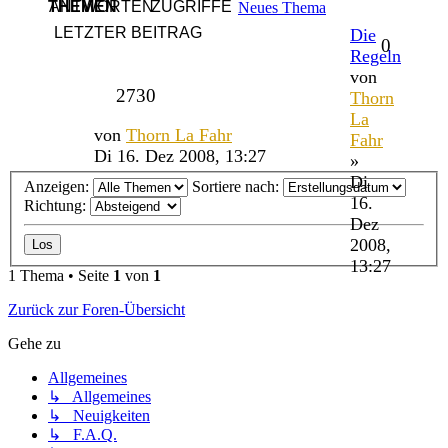
THEMEN
ANTWORTEN
ZUGRIFFE
Neues Thema
LETZTER BEITRAG
Die
0
Regeln
von
2730
Thorn
La
von
Thorn La Fahr
Fahr
Di 16. Dez 2008, 13:27
»
Di
Anzeigen:
Sortiere nach:
16.
Richtung:
Dez
2008,
13:27
1 Thema • Seite
1
von
1
Zurück zur Foren-Übersicht
Gehe zu
Allgemeines
↳ Allgemeines
↳ Neuigkeiten
↳ F.A.Q.