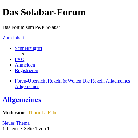
Das Solabar-Forum
Das Forum zum P&P Solabar
Zum Inhalt
Schnellzugriff
FAQ
Anmelden
Registrieren
Foren-Übersicht
Regeln & Welten
Die Regeln
Allgemeines
Allgemeines
Allgemeines
Moderator:
Thorn La Fahr
Neues Thema
1 Thema • Seite
1
von
1