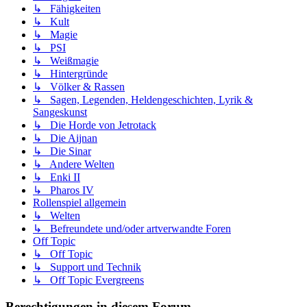
↳ Fähigkeiten
↳ Kult
↳ Magie
↳ PSI
↳ Weißmagie
↳ Hintergründe
↳ Völker & Rassen
↳ Sagen, Legenden, Heldengeschichten, Lyrik &
Sangeskunst
↳ Die Horde von Jetrotack
↳ Die Aijnan
↳ Die Sinar
↳ Andere Welten
↳ Enki II
↳ Pharos IV
Rollenspiel allgemein
↳ Welten
↳ Befreundete und/oder artverwandte Foren
Off Topic
↳ Off Topic
↳ Support und Technik
↳ Off Topic Evergreens
Berechtigungen in diesem Forum