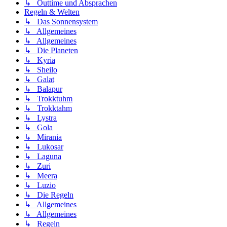
↳ Outtime und Absprachen
Regeln & Welten
↳ Das Sonnensystem
↳ Allgemeines
↳ Allgemeines
↳ Die Planeten
↳ Kyria
↳ Sheilo
↳ Galat
↳ Balapur
↳ Trokktuhm
↳ Trokktahm
↳ Lystra
↳ Gola
↳ Mirania
↳ Lukosar
↳ Laguna
↳ Zuri
↳ Meera
↳ Luzio
↳ Die Regeln
↳ Allgemeines
↳ Allgemeines
↳ Regeln