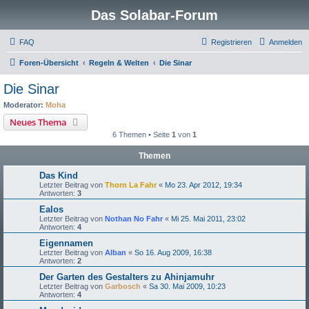
Das Solabar-Forum
FAQ
Registrieren
Anmelden
Foren-Übersicht
Regeln & Welten
Die Sinar
Die Sinar
Moderator:
Moha
Neues Thema
6 Themen • Seite
1
von
1
Themen
Das Kind
Letzter Beitrag von
Thorn La Fahr
«
Mo 23. Apr 2012, 19:34
Antworten:
3
Ealos
Letzter Beitrag von
Nothan No Fahr
«
Mi 25. Mai 2011, 23:02
Antworten:
4
Eigennamen
Letzter Beitrag von
Alban
«
So 16. Aug 2009, 16:38
Antworten:
2
Der Garten des Gestalters zu Ahinjamuhr
Letzter Beitrag von
Garbosch
«
Sa 30. Mai 2009, 10:23
Antworten:
4