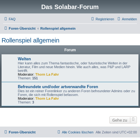
Das Solabar-Forum
FAQ
Registrieren
Anmelden
Foren-Übersicht
Rollenspiel allgemein
Rollenspiel allgemein
Forum
Welten
Hier kann alles zum Thema fantastische, oder futuristische Welten in der
Literatur, Film und neue Medien hinein. Wie auch alles, was P&P und LARP
betrifft.
Moderator:
Thorn La Fahr
Themen:
151
Befreundete und/oder artverwandte Foren
Dies ist ein reiner Forenlinker zu anderen Foren befreundeter Admins oder zu
Foren, die sich mit Rollenspiel befassen.
Moderator:
Thorn La Fahr
Themen:
3
Gehe zu
Foren-Übersicht
Alle Cookies löschen
Alle Zeiten sind
UTC+02:00