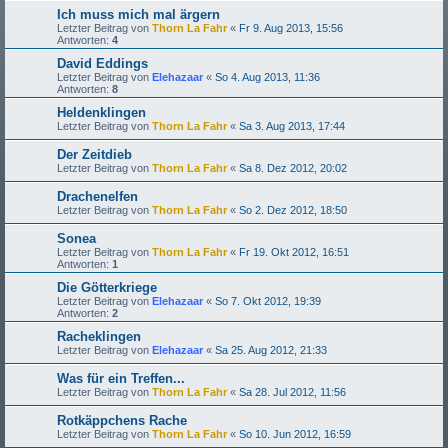
Ich muss mich mal ärgern
Letzter Beitrag von
Thorn La Fahr
«
Fr 9. Aug 2013, 15:56
Antworten:
4
David Eddings
Letzter Beitrag von
Elehazaar
«
So 4. Aug 2013, 11:36
Antworten:
8
Heldenklingen
Letzter Beitrag von
Thorn La Fahr
«
Sa 3. Aug 2013, 17:44
Der Zeitdieb
Letzter Beitrag von
Thorn La Fahr
«
Sa 8. Dez 2012, 20:02
Drachenelfen
Letzter Beitrag von
Thorn La Fahr
«
So 2. Dez 2012, 18:50
Sonea
Letzter Beitrag von
Thorn La Fahr
«
Fr 19. Okt 2012, 16:51
Antworten:
1
Die Götterkriege
Letzter Beitrag von
Elehazaar
«
So 7. Okt 2012, 19:39
Antworten:
2
Racheklingen
Letzter Beitrag von
Elehazaar
«
Sa 25. Aug 2012, 21:33
Was für ein Treffen...
Letzter Beitrag von
Thorn La Fahr
«
Sa 28. Jul 2012, 11:56
Rotkäppchens Rache
Letzter Beitrag von
Thorn La Fahr
«
So 10. Jun 2012, 16:59