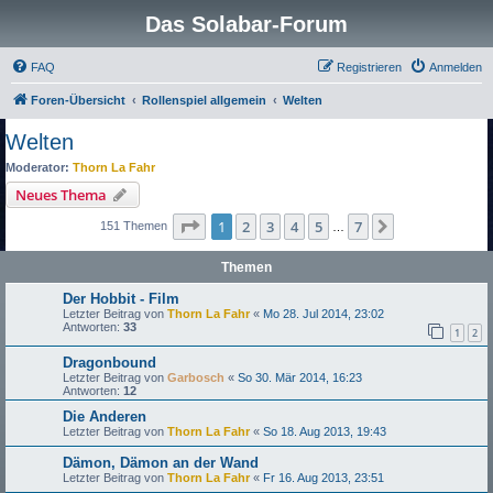
Das Solabar-Forum
FAQ
Registrieren
Anmelden
Foren-Übersicht
Rollenspiel allgemein
Welten
Welten
Moderator:
Thorn La Fahr
Neues Thema
Seite
1
von
7
1
2
3
4
5
7
Nächste
151 Themen
…
Themen
Der Hobbit - Film
Letzter Beitrag von
Thorn La Fahr
«
Mo 28. Jul 2014, 23:02
Antworten:
33
1
2
Dragonbound
Letzter Beitrag von
Garbosch
«
So 30. Mär 2014, 16:23
Antworten:
12
Die Anderen
Letzter Beitrag von
Thorn La Fahr
«
So 18. Aug 2013, 19:43
Dämon, Dämon an der Wand
Letzter Beitrag von
Thorn La Fahr
«
Fr 16. Aug 2013, 23:51