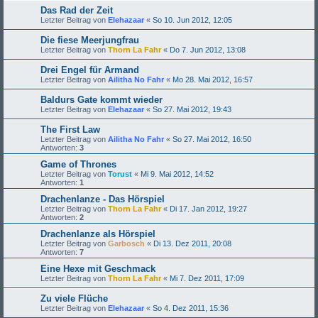
Das Rad der Zeit
Letzter Beitrag von
Elehazaar
«
So 10. Jun 2012, 12:05
Die fiese Meerjungfrau
Letzter Beitrag von
Thorn La Fahr
«
Do 7. Jun 2012, 13:08
Drei Engel für Armand
Letzter Beitrag von
Ailitha No Fahr
«
Mo 28. Mai 2012, 16:57
Baldurs Gate kommt wieder
Letzter Beitrag von
Elehazaar
«
So 27. Mai 2012, 19:43
The First Law
Letzter Beitrag von
Ailitha No Fahr
«
So 27. Mai 2012, 16:50
Antworten:
3
Game of Thrones
Letzter Beitrag von
Torust
«
Mi 9. Mai 2012, 14:52
Antworten:
1
Drachenlanze - Das Hörspiel
Letzter Beitrag von
Thorn La Fahr
«
Di 17. Jan 2012, 19:27
Antworten:
2
Drachenlanze als Hörspiel
Letzter Beitrag von
Garbosch
«
Di 13. Dez 2011, 20:08
Antworten:
7
Eine Hexe mit Geschmack
Letzter Beitrag von
Thorn La Fahr
«
Mi 7. Dez 2011, 17:09
Zu viele Flüche
Letzter Beitrag von
Elehazaar
«
So 4. Dez 2011, 15:36