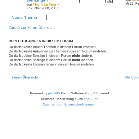
Wenzingen
1
1494
Mi 25. F
von
Thorn La Fahr
»
Fr 7. Nov 2008, 20:53
Neues Thema
Zurück zur Foren-Übersicht
BERECHTIGUNGEN IN DIESEM FORUM
Du darfst
keine
neuen Themen in diesem Forum erstellen.
Du darfst
keine
Antworten zu Themen in diesem Forum erstellen.
Du darfst deine Beiträge in diesem Forum
nicht
ändern.
Du darfst deine Beiträge in diesem Forum
nicht
löschen.
Du darfst
keine
Dateianhänge in diesem Forum erstellen.
Foren-Übersicht
Alle Coo
Powered by
phpBB
® Forum Software © phpBB Limited
Deutsche Übersetzung durch
phpBB.de
Datenschutz
|
Nutzungsbedingungen