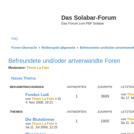
Das Solabar-Forum
Das Forum zum P&P Solabar
FAQ
Foren-Übersicht
Rollenspiel allgemein
Befreundete und/oder artverwand
Befreundete und/oder artverwandte Foren
Moderator:
Thorn La Fahr
Neues Thema
BEKANNTMACHUNGEN
ANTWORTEN
ZUGRIFFE
LETZTER
Fundus Ludi
von
Tho
1
3689
So 17. M
von
Thorn La Fahr
»
Di
4. Nov 2008, 19:21
THEMEN
ANTWORTEN
ZUGRIFFE
LETZTER
Die Blutstürmer
von
Tho
1
1800
Sa 11. Ju
von
Thorn La Fahr
»
Sa 11. Jul 2009, 12:25
von
Moh