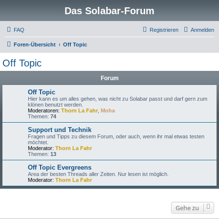
Das Solabar-Forum
FAQ
Registrieren
Anmelden
Foren-Übersicht
Off Topic
Off Topic
Forum
Off Topic
Hier kann es um alles gehen, was nicht zu Solabar passt und darf gern zum
klönen benutzt werden.
Moderatoren:
Thorn La Fahr
,
Moha
Themen:
74
Support und Technik
Fragen und Tipps zu diesem Forum, oder auch, wenn ihr mal etwas testen
möchtet.
Moderator:
Thorn La Fahr
Themen:
13
Off Topic Evergreens
Area der besten Threads aller Zeiten. Nur lesen ist möglich.
Moderator:
Thorn La Fahr
Gehe zu