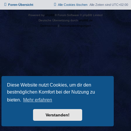
Foren-Übersicht
Alle Cookies löschen
Alle Zeiten sind
UTC+02:00
Powered by
phpBB
® Forum Software © phpBB Limited
Deutsche Übersetzung durch
phpBB.de
Datenschutz
|
Nutzungsbedingungen
Diese Website nutzt Cookies, um dir den
bestmöglichen Komfort bei der Nutzung zu
bieten.
Mehr erfahren
Verstanden!