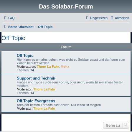
Das Solabar-Forum
FAQ
Registrieren
Anmelden
Foren-Übersicht
Off Topic
Off Topic
Forum
Off Topic
Hier kann es um alles gehen, was nicht zu Solabar passt und darf gern zum
klönen benutzt werden.
Moderatoren:
Thorn La Fahr
,
Moha
Themen:
74
Support und Technik
Fragen und Tipps zu diesem Forum, oder auch, wenn ihr mal etwas testen
möchtet.
Moderator:
Thorn La Fahr
Themen:
13
Off Topic Evergreens
Area der besten Threads aller Zeiten. Nur lesen ist möglich.
Moderator:
Thorn La Fahr
Gehe zu