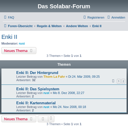
Das Solabar-Forum
FAQ
Registrieren
Anmelden
Foren-Übersicht
Regeln & Welten
Andere Welten
Enki II
Enki II
Moderator:
rust
Neues Thema
3 Themen • Seite
1
von
1
Themen
Enki II: Der Hintergrund
Letzter Beitrag von
Thorn La Fahr
«
Di 24. Mär 2009, 09:25
Antworten:
32
1
2
Enki II: Das Spielsystem
Letzter Beitrag von
rust
«
Mo 8. Dez 2008, 22:27
Antworten:
2
Enki II: Kartenmaterial
Letzter Beitrag von
rust
«
Mo 24. Nov 2008, 00:18
Antworten:
2
Neues Thema
3 Themen • Seite
1
von
1