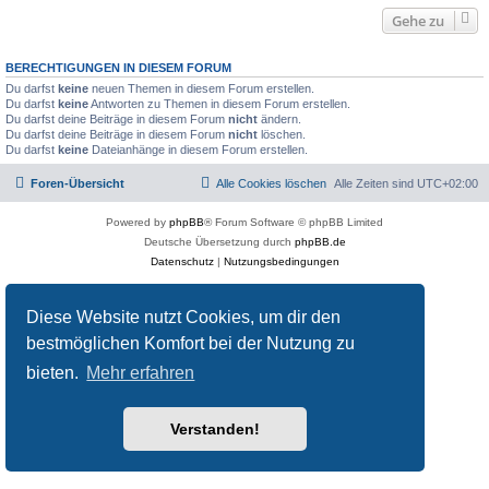
Gehe zu
BERECHTIGUNGEN IN DIESEM FORUM
Du darfst
keine
neuen Themen in diesem Forum erstellen.
Du darfst
keine
Antworten zu Themen in diesem Forum erstellen.
Du darfst deine Beiträge in diesem Forum
nicht
ändern.
Du darfst deine Beiträge in diesem Forum
nicht
löschen.
Du darfst
keine
Dateianhänge in diesem Forum erstellen.
Foren-Übersicht
Alle Cookies löschen
Alle Zeiten sind
UTC+02:00
Powered by
phpBB
® Forum Software © phpBB Limited
Deutsche Übersetzung durch
phpBB.de
Datenschutz
|
Nutzungsbedingungen
Diese Website nutzt Cookies, um dir den
bestmöglichen Komfort bei der Nutzung zu
bieten.
Mehr erfahren
Verstanden!