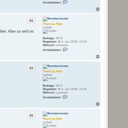
K
a
Kontaktdaten:
o
h
n
N
r
t
a
a
c
k
h
t
Thorn La Fahr
o
d
Ledain
a
b
llen. Aber so wird es
t
e
e
n
Beiträge:
3974
n
Registriert:
Mi 4. Jun 2008, 15:54
v
Wohnort:
Lemurain
o
K
n
Kontaktdaten:
o
G
n
a
N
t
r
a
a
b
c
k
o
h
t
s
Thorn La Fahr
o
d
c
Ledain
a
b
h
t
e
e
n
Beiträge:
3974
n
Registriert:
Mi 4. Jun 2008, 15:54
v
Wohnort:
Lemurain
o
K
n
Kontaktdaten:
o
T
n
h
N
t
o
a
a
r
c
k
n
h
t
L
Thorn La Fahr
o
d
a
Ledain
a
b
F
t
a
e