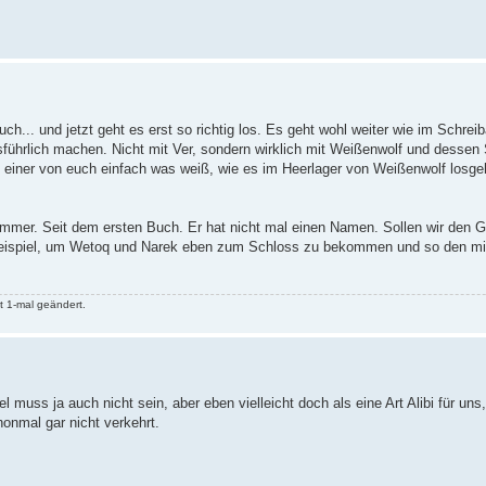
ch... und jetzt geht es erst so richtig los. Es geht wohl weiter wie im Schreib
sführlich machen. Nicht mit Ver, sondern wirklich mit Weißenwolf und dessen 
einer von euch einfach was weiß, wie es im Heerlager von Weißenwolf losgeh
 immer. Seit dem ersten Buch. Er hat nicht mal einen Namen. Sollen wir den 
Beispiel, um Wetoq und Narek eben zum Schloss zu bekommen und so den mi
t 1-mal geändert.
l muss ja auch nicht sein, aber eben vielleicht doch als eine Art Alibi für un
onmal gar nicht verkehrt.