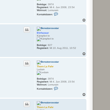
e
h
n
Beiträge:
3974
n
r
Registriert:
Mi 4. Jun 2008, 15:54
v
Wohnort:
Lemurain
o
K
n
Kontaktdaten:
o
T
n
h
N
t
o
a
a
r
c
k
n
h
t
L
Elehazaar
o
d
a
Kämpfer/-in
a
b
F
t
a
e
e
h
n
Beiträge:
927
n
r
Registriert:
Mi 10. Aug 2011, 10:52
v
o
N
n
a
T
h
c
o
h
r
Thorn La Fahr
o
n
Ledain
b
L
e
a
n
F
Beiträge:
3974
a
Registriert:
Mi 4. Jun 2008, 15:54
h
Wohnort:
Lemurain
r
K
Kontaktdaten:
o
n
N
t
a
a
c
k
h
t
Thorn La Fahr
o
d