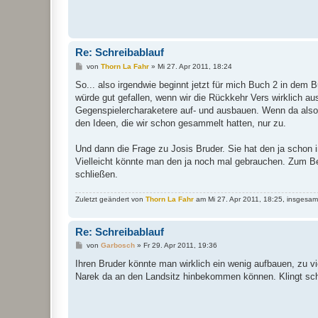
Re: Schreibablauf
B
von
Thorn La Fahr
»
Mi 27. Apr 2011, 18:24
e
i
So... also irgendwie beginnt jetzt für mich Buch 2 in dem Bu
t
würde gut gefallen, wenn wir die Rückkehr Vers wirklich au
r
a
Gegenspielercharaketere auf- und ausbauen. Wenn da also 
g
den Ideen, die wir schon gesammelt hatten, nur zu.
Und dann die Frage zu Josis Bruder. Sie hat den ja schon
Vielleicht könnte man den ja noch mal gebrauchen. Zum 
schließen.
Zuletzt geändert von
Thorn La Fahr
am Mi 27. Apr 2011, 18:25, insgesam
Re: Schreibablauf
B
von
Garbosch
»
Fr 29. Apr 2011, 19:36
e
i
Ihren Bruder könnte man wirklich ein wenig aufbauen, zu vie
t
Narek da an den Landsitz hinbekommen können. Klingt sch
r
a
g