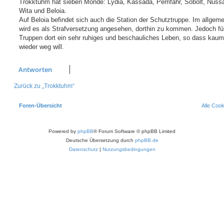
Trokktuhm hat sieben Monde: Lydia, Kassada, Perrifahr, Sobolt, Nuss
Wita und Beloia.
Auf Beloia befindet sich auch die Station der Schutztruppe. Im allgem
wird es als Strafversetzung angesehen, dorthin zu kommen. Jedoch fü
Truppen dort ein sehr ruhiges und beschauliches Leben, so dass kau
wieder weg will.
Antworten
Zurück zu „Trokktuhm“
Foren-Übersicht
Alle Coo
Powered by
phpBB
® Forum Software © phpBB Limited
Deutsche Übersetzung durch
phpBB.de
Datenschutz
|
Nutzungsbedingungen