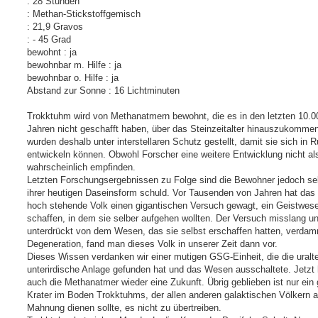
: 28 Stunden
: Methan-Stickstoffgemisch
: 21,9 Gravos
: - 45 Grad
bewohnt : ja
bewohnbar m. Hilfe : ja
bewohnbar o. Hilfe : ja
Abstand zur Sonne : 16 Lichtminuten
Trokktuhm wird von Methanatmern bewohnt, die es in den letzten 10.0
Jahren nicht geschafft haben, über das Steinzeitalter hinauszukommen
wurden deshalb unter interstellaren Schutz gestellt, damit sie sich in 
entwickeln können. Obwohl Forscher eine weitere Entwicklung nicht al
wahrscheinlich empfinden.
Letzten Forschungsergebnissen zu Folge sind die Bewohner jedoch se
ihrer heutigen Daseinsform schuld. Vor Tausenden von Jahren hat das
hoch stehende Volk einen gigantischen Versuch gewagt, ein Geistwes
schaffen, in dem sie selber aufgehen wollten. Der Versuch misslang u
unterdrückt von dem Wesen, das sie selbst erschaffen hatten, verdam
Degeneration, fand man dieses Volk in unserer Zeit dann vor.
Dieses Wissen verdanken wir einer mutigen GSG-Einheit, die die uralt
unterirdische Anlage gefunden hat und das Wesen ausschaltete. Jetzt
auch die Methanatmer wieder eine Zukunft. Übrig geblieben ist nur ein 
Krater im Boden Trokktuhms, der allen anderen galaktischen Völkern a
Mahnung dienen sollte, es nicht zu übertreiben.