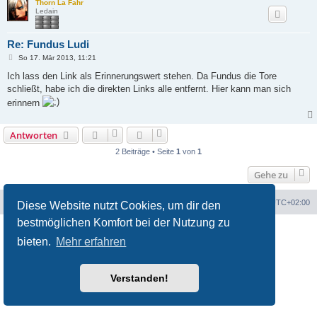
Thorn La Fahr
Ledain
Re: Fundus Ludi
B
So 17. Mär 2013, 11:21
e
i
Ich lass den Link als Erinnerungswert stehen. Da Fundus die Tore
t
schließt, habe ich die direkten Links alle entfernt. Hier kann man sich
r
a
erinnern
g
Antworten
2 Beiträge • Seite
1
von
1
Gehe zu
Foren-Übersicht
Alle Cookies löschen
Alle Zeiten sind
UTC+02:00
Diese Website nutzt Cookies, um dir den
bestmöglichen Komfort bei der Nutzung zu
Powered by
phpBB
® Forum Software © phpBB Limited
bieten.
Mehr erfahren
Deutsche Übersetzung durch
phpBB.de
Datenschutz
|
Nutzungsbedingungen
Verstanden!