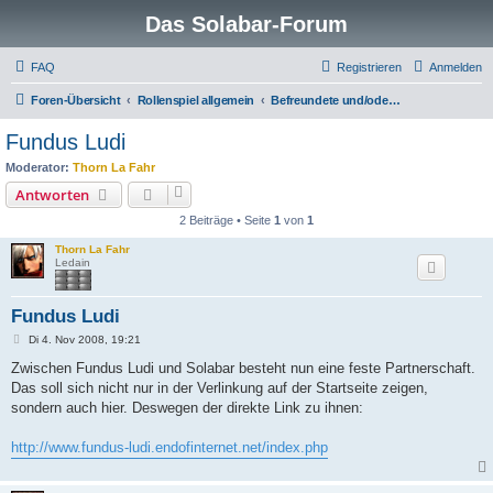
Das Solabar-Forum
FAQ
Registrieren
Anmelden
Foren-Übersicht
Rollenspiel allgemein
Befreundete und/oder artverwandte Foren
Fundus Ludi
Moderator:
Thorn La Fahr
Antworten
2 Beiträge • Seite
1
von
1
Thorn La Fahr
Ledain
Fundus Ludi
B
Di 4. Nov 2008, 19:21
e
i
Zwischen Fundus Ludi und Solabar besteht nun eine feste Partnerschaft.
t
Das soll sich nicht nur in der Verlinkung auf der Startseite zeigen,
r
a
sondern auch hier. Deswegen der direkte Link zu ihnen:
g
http://www.fundus-ludi.endofinternet.net/index.php