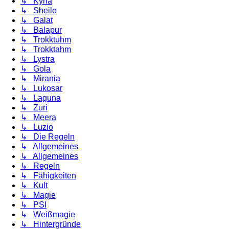
↳ Kyria
↳ Sheilo
↳ Galat
↳ Balapur
↳ Trokktuhm
↳ Trokktahm
↳ Lystra
↳ Gola
↳ Mirania
↳ Lukosar
↳ Laguna
↳ Zuri
↳ Meera
↳ Luzio
↳ Die Regeln
↳ Allgemeines
↳ Allgemeines
↳ Regeln
↳ Fähigkeiten
↳ Kult
↳ Magie
↳ PSI
↳ Weißmagie
↳ Hintergründe