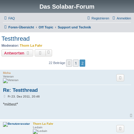
Das Solabar-Forum
FAQ
Registrieren
Anmelden
Foren-Übersicht
Off Topic
Support und Technik
Testthread
Moderator:
Thorn La Fahr
Antworten
1
2
Vorherige
22 Beiträge
Moha
Veteran
Re: Testthread
B
Fr 23. Dez 2011, 20:46
e
i
*mittest*
t
r
a
g
Thorn La Fahr
Ledain