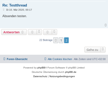
Re: Testthread
B
Di 10. Mär 2020, 00:17
e
i
Absenden testen.
t
r
a
g
Antworten
1
2
Vorherige
22 Beiträge
Gehe zu
Foren-Übersicht
Alle Cookies löschen
Alle Zeiten sind
UTC+02:00
Powered by
phpBB
® Forum Software © phpBB Limited
Deutsche Übersetzung durch
phpBB.de
Datenschutz
|
Nutzungsbedingungen