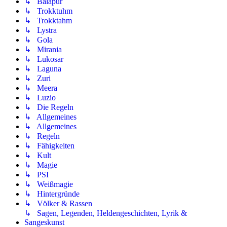
↳ Balapur
↳ Trokktuhm
↳ Trokktahm
↳ Lystra
↳ Gola
↳ Mirania
↳ Lukosar
↳ Laguna
↳ Zuri
↳ Meera
↳ Luzio
↳ Die Regeln
↳ Allgemeines
↳ Allgemeines
↳ Regeln
↳ Fähigkeiten
↳ Kult
↳ Magie
↳ PSI
↳ Weißmagie
↳ Hintergründe
↳ Völker & Rassen
↳ Sagen, Legenden, Heldengeschichten, Lyrik &
Sangeskunst