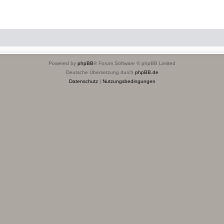
Powered by
phpBB
® Forum Software © phpBB Limited
Deutsche Übersetzung durch
phpBB.de
Datenschutz
|
Nutzungsbedingungen