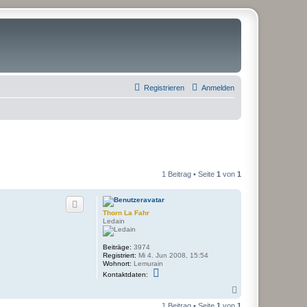
Registrieren
Anmelden
1 Beitrag • Seite
1
von
1
Thorn La Fahr
Ledain
Beiträge:
3974
Registriert:
Mi 4. Jun 2008, 15:54
Wohnort:
Lemurain
K
Kontaktdaten:
o
n
N
t
a
a
1 Beitrag • Seite
1
von
1