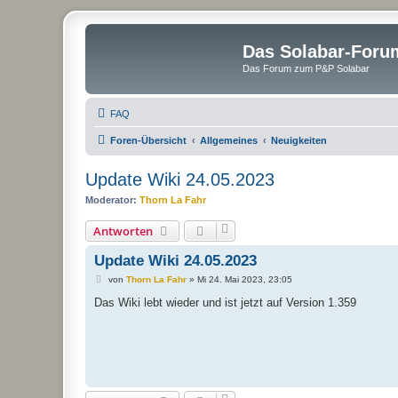
Das Solabar-Foru
Das Forum zum P&P Solabar
FAQ
Foren-Übersicht
Allgemeines
Neuigkeiten
Update Wiki 24.05.2023
Moderator:
Thorn La Fahr
Antworten
Update Wiki 24.05.2023
B
von
Thorn La Fahr
»
Mi 24. Mai 2023, 23:05
e
i
Das Wiki lebt wieder und ist jetzt auf Version 1.359
t
r
a
g