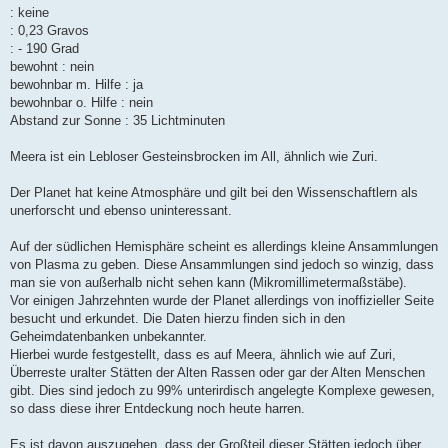
: keine
: 0,23 Gravos
: - 190 Grad
bewohnt : nein
bewohnbar m. Hilfe : ja
bewohnbar o. Hilfe : nein
Abstand zur Sonne : 35 Lichtminuten
Meera ist ein Lebloser Gesteinsbrocken im All, ähnlich wie Zuri.
Der Planet hat keine Atmosphäre und gilt bei den Wissenschaftlern als
unerforscht und ebenso uninteressant.
Auf der südlichen Hemisphäre scheint es allerdings kleine Ansammlungen
von Plasma zu geben. Diese Ansammlungen sind jedoch so winzig, dass
man sie von außerhalb nicht sehen kann (Mikromillimetermaßstäbe).
Vor einigen Jahrzehnten wurde der Planet allerdings von inoffizieller Seite
besucht und erkundet. Die Daten hierzu finden sich in den
Geheimdatenbanken unbekannter.
Hierbei wurde festgestellt, dass es auf Meera, ähnlich wie auf Zuri,
Überreste uralter Stätten der Alten Rassen oder gar der Alten Menschen
gibt. Dies sind jedoch zu 99% unterirdisch angelegte Komplexe gewesen,
so dass diese ihrer Entdeckung noch heute harren.
Es ist davon auszugehen, dass der Großteil dieser Stätten jedoch über