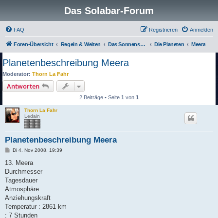
Das Solabar-Forum
FAQ
Registrieren
Anmelden
Foren-Übersicht
Regeln & Welten
Das Sonnensystem
Die Planeten
Meera
Planetenbeschreibung Meera
Moderator:
Thorn La Fahr
Antworten
2 Beiträge • Seite
1
von
1
Thorn La Fahr
Ledain
Planetenbeschreibung Meera
B
Di 4. Nov 2008, 19:39
e
i
13. Meera
t
Durchmesser
r
a
Tagesdauer
g
Atmosphäre
Anziehungskraft
Temperatur : 2861 km
: 7 Stunden