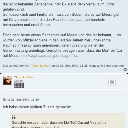
die nicht bekannte Zeitspanne ihrer Existenz dem Verfall zum Opfer
gefallen sind.
Schlussendlich sind hierfür die massiven Beben, die es auf Meera gibt
mit für verantwortlich, die den Planeten alle paar Jahrhunderte
heimsuchen und erschüttern.
Doch geht heute etwas Seltsames auf Meera vor, das ist bekannt,... so
wurden von offizieller Seite in den letzten Jahren hier unbekannte
Raumschiffsaktivitäten gemessen, deren Ursprung bisher der
Geheimhaltung unterliegt. Gerüchte besagen aber, dass die Mor'Tok' Car
auf Meera ihre Hauptbasis aufgeschlagen hat.
Zuletzt geändert von
Thorn La Fahr
am Mi 23. Sep 2009, 13:28, insgesamt 2-mal geändert.
Thorn La Fahr
Ledain
B
Mi 23. Sep 2009, 13:25
e
i
Ich habe diesen kleinen Zusatz gemacht:
t
r
a
g
Gerüchte besagen aber, dass die Mor'Tok' Car auf Meera ihre
Hauptbasis aufgeschlagen hat.