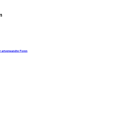
m
r artverwandte Foren