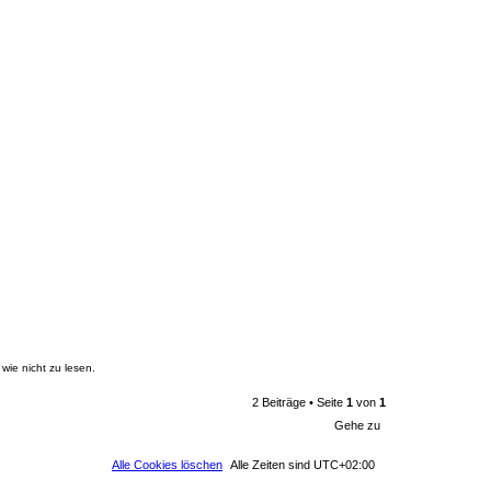
wie nicht zu lesen.
2 Beiträge • Seite
1
von
1
Gehe zu
Alle Cookies löschen
Alle Zeiten sind
UTC+02:00