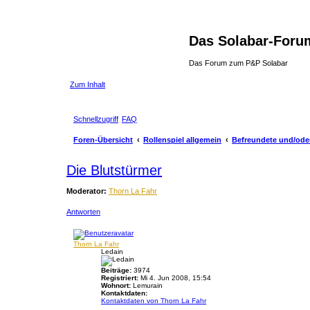
Das Solabar-Foru
Das Forum zum P&P Solabar
Zum Inhalt
Schnellzugriff
FAQ
Foren-Übersicht
Rollenspiel allgemein
Befreundete und/ode
Die Blutstürmer
Moderator:
Thorn La Fahr
Antworten
Thorn La Fahr
Ledain
Beiträge:
3974
Registriert:
Mi 4. Jun 2008, 15:54
Wohnort:
Lemurain
Kontaktdaten:
Kontaktdaten von Thorn La Fahr