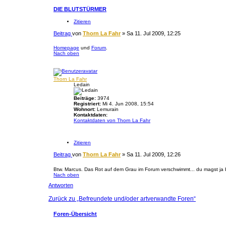
DIE BLUTSTÜRMER
Zitieren
Beitrag
von
Thorn La Fahr
»
Sa 11. Jul 2009, 12:25
Homepage
und
Forum
.
Nach oben
Thorn La Fahr
Ledain
Beiträge:
3974
Registriert:
Mi 4. Jun 2008, 15:54
Wohnort:
Lemurain
Kontaktdaten:
Kontaktdaten von Thorn La Fahr
Zitieren
Beitrag
von
Thorn La Fahr
»
Sa 11. Jul 2009, 12:26
Btw. Marcus. Das Rot auf dem Grau im Forum verschwimmt... du magst ja bei
Nach oben
Antworten
Zurück zu „Befreundete und/oder artverwandte Foren“
Foren-Übersicht