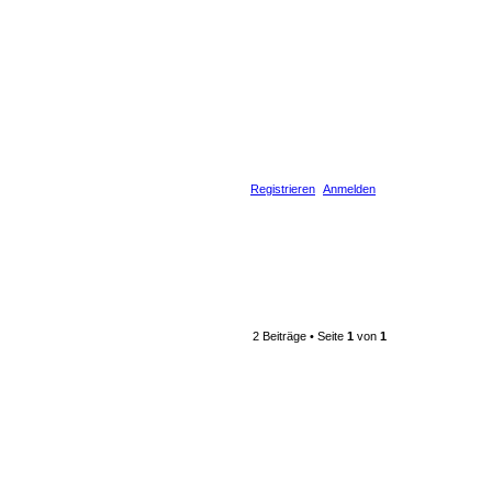
Registrieren
Anmelden
2 Beiträge • Seite
1
von
1